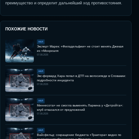
преимущество и определит дальнейший ход противостояния.
ПОХОЖИЕ НОВОСТИ
НХЛ
Эксперт Марек: «Филадельфии» не стоит менять Джекая
из «Монреаля
07.08.2026
НХЛ
Экс-форвард Хара попал в ДТП на велосипеде в Словакии:
подробности инцидента
07.08.2026
НХЛ
Миннесота» не смогла выменять Ларкина у «Детройта»:
клуб отказался от предложений
07.08.2026
НХЛ
Вайсфельд: сокращение бюджета «Трактора» видно по