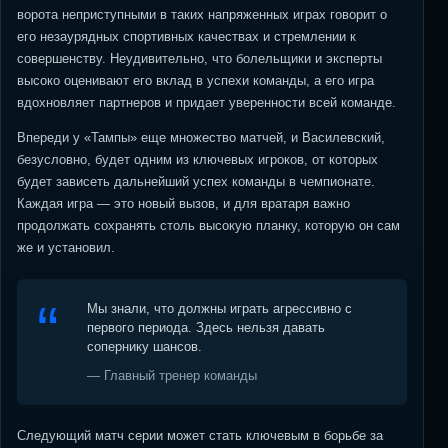
ворота неприступными в таких напряженных играх говорит о
его незаурядных спортивных качествах и стремлении к
совершенству. Неудивительно, что болельщики и эксперты
высоко оценивают его вклад в успехи команды, а его игра
вдохновляет партнеров и придает уверенности всей команде.
Впереди у «Тампы» еще множество матчей, и Василевский,
безусловно, будет одним из ключевых игроков, от которых
будет зависеть дальнейший успех команды в чемпионате.
Каждая игра — это новый вызов, и для вратаря важно
продолжать сохранять столь высокую планку, которую он сам
же и установил.
Мы знали, что должны играть агрессивно с
первого периода. Здесь нельзя давать
сопернику шансов.
— Главный тренер команды
Следующий матч серии может стать ключевым в борьбе за