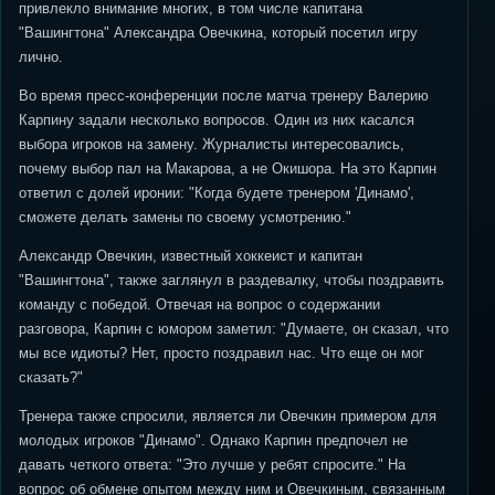
привлекло внимание многих, в том числе капитана
"Вашингтона" Александра Овечкина, который посетил игру
лично.
Во время пресс-конференции после матча тренеру Валерию
Карпину задали несколько вопросов. Один из них касался
выбора игроков на замену. Журналисты интересовались,
почему выбор пал на Макарова, а не Окишора. На это Карпин
ответил с долей иронии: "Когда будете тренером 'Динамо',
сможете делать замены по своему усмотрению."
Александр Овечкин, известный хоккеист и капитан
"Вашингтона", также заглянул в раздевалку, чтобы поздравить
команду с победой. Отвечая на вопрос о содержании
разговора, Карпин с юмором заметил: "Думаете, он сказал, что
мы все идиоты? Нет, просто поздравил нас. Что еще он мог
сказать?"
Тренера также спросили, является ли Овечкин примером для
молодых игроков "Динамо". Однако Карпин предпочел не
давать четкого ответа: "Это лучше у ребят спросите." На
вопрос об обмене опытом между ним и Овечкиным, связанным