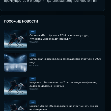
преимущество и определит дальнейший ход противостояния.
ПОХОЖИЕ НОВОСТИ
НХЛ
Система «Питтсбурга» в ECHL: «Уилинг» уходит,
«Флорида Эверблейдс» приходит
08.08.2026
НХЛ
Балканская хоккейная лига возвращается: стартуем в 2026
году
08.08.2026
НХЛ
Ничушкин о Маккинноне: за 7 лет не видел конфликтов,
лидер он делом, а не речью
08.08.2026
НХЛ
Эксперт Марек: «Филадельфии» не стоит менять Джекая
из «Монреаля