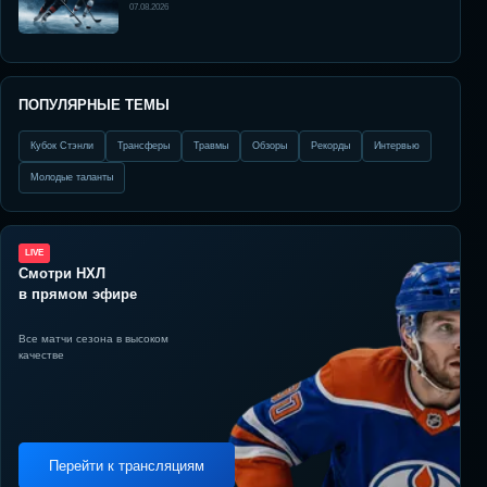
07.08.2026
ПОПУЛЯРНЫЕ ТЕМЫ
Кубок Стэнли
Трансферы
Травмы
Обзоры
Рекорды
Интервью
Молодые таланты
LIVE
Смотри НХЛ
в прямом эфире
Все матчи сезона в высоком
качестве
Перейти к трансляциям