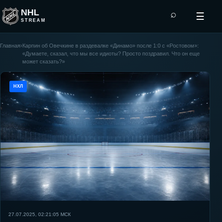
NHL
⌕
☰
STREAM
Главная
›
Карпин об Овечкине в раздевалке «Динамо» после 1:0 с «Ростовом»:
«Думаете, сказал, что мы все идиоты? Просто поздравил. Что он еще
может сказать?»
НХЛ
27.07.2025, 02:21:05
МСК