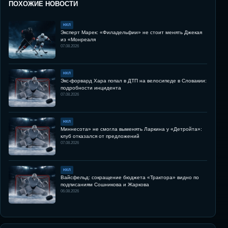
ПОХОЖИЕ НОВОСТИ
НХЛ
Эксперт Марек: «Филадельфии» не стоит менять Джекая
из «Монреаля
07.08.2026
НХЛ
Экс-форвард Хара попал в ДТП на велосипеде в Словакии:
подробности инцидента
07.08.2026
НХЛ
Миннесота» не смогла выменять Ларкина у «Детройта»:
клуб отказался от предложений
07.08.2026
НХЛ
Вайсфельд: сокращение бюджета «Трактора» видно по
подписаниям Сошникова и Жаркова
06.08.2026