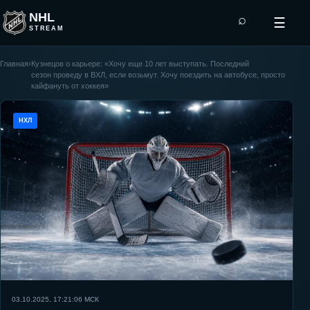
NHL
⌕
☰
STREAM
Главная
›
Кузнецов о карьере: «Хочу еще 10 лет выступать. Последний
сезон проведу в ВХЛ, если возьмут. Хочу поездить на автобусе, просто
кайфануть от хоккея»
НХЛ
03.10.2025, 17:21:06
МСК