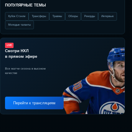
ПОПУЛЯРНЫЕ ТЕМЫ
Кубок Стэнли
Трансферы
Травмы
Обзоры
Рекорды
Интервью
Молодые таланты
LIVE
Смотри НХЛ
в прямом эфире
Все матчи сезона в высоком
качестве
Перейти к трансляциям