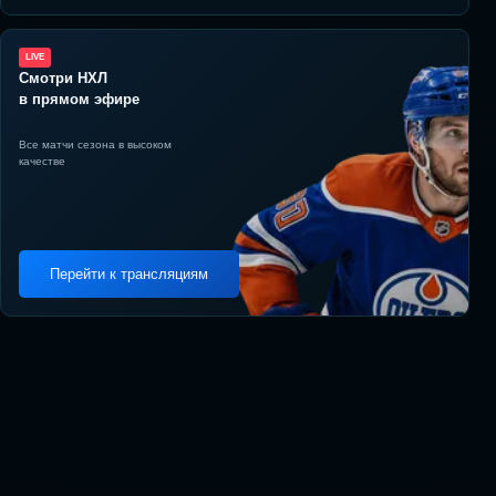
LIVE
Смотри НХЛ
в прямом эфире
Все матчи сезона в высоком
качестве
Перейти к трансляциям