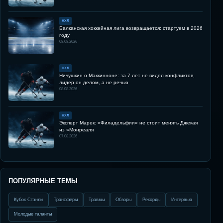
НХЛ
Балканская хоккейная лига возвращается: стартуем в 2026
году
08.08.2026
НХЛ
Ничушкин о Маккинноне: за 7 лет не видел конфликтов,
лидер он делом, а не речью
08.08.2026
НХЛ
Эксперт Марек: «Филадельфии» не стоит менять Джекая
из «Монреаля
07.08.2026
ПОПУЛЯРНЫЕ ТЕМЫ
Кубок Стэнли
Трансферы
Травмы
Обзоры
Рекорды
Интервью
Молодые таланты