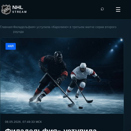
NHL
⌕
☰
STREAM
Главная
›
Филадельфия» уступила «Каролине» в третьем матче серии второго
раунда
НХЛ
08.05.2026, 07:49:33
МСК