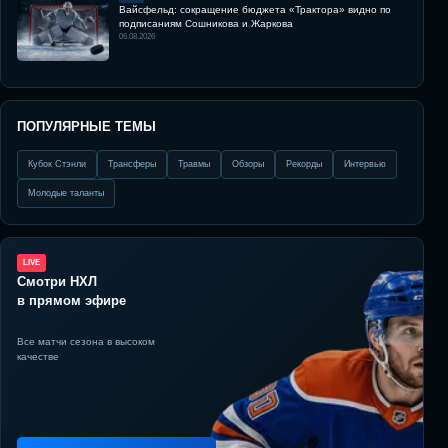
Вайсфельд: сокращение бюджета «Трактора» видно по
подписаниям Сошникова и Жаркова
06.08.2026
ПОПУЛЯРНЫЕ ТЕМЫ
Кубок Стэнли
Трансферы
Травмы
Обзоры
Рекорды
Интервью
Молодые таланты
LIVE
Смотри НХЛ
в прямом эфире
Все матчи сезона в высоком
качестве