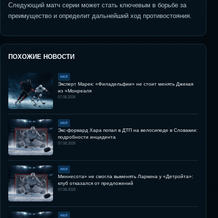
Следующий матч серии может стать ключевым в борьбе за
преимущество и определит дальнейший ход противостояния.
ПОХОЖИЕ НОВОСТИ
НХЛ
Эксперт Марек: «Филадельфии» не стоит менять Джекая
из «Монреаля
07.08.2026
НХЛ
Экс-форвард Хара попал в ДТП на велосипеде в Словакии:
подробности инцидента
07.08.2026
НХЛ
Миннесота» не смогла выменять Ларкина у «Детройта»:
клуб отказался от предложений
07.08.2026
НХЛ