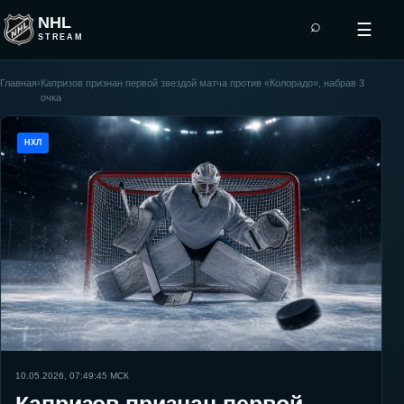
NHL
⌕
☰
STREAM
Главная
›
Капризов признан первой звездой матча против «Колорадо», набрав 3
очка
НХЛ
10.05.2026, 07:49:45
МСК