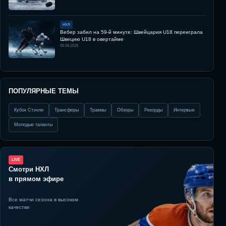
НХЛ
Вебер забил на 59-й минуте: Швейцария U18 переиграла
Швецию U18 в овертайме
05.08.2026
ПОПУЛЯРНЫЕ ТЕМЫ
Кубок Стэнли
Трансферы
Травмы
Обзоры
Рекорды
Интервью
Молодые таланты
LIVE
Смотри НХЛ
в прямом эфире
Все матчи сезона в высоком
качестве