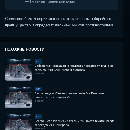
— Главный тренер команды
Следующий матч серии может стать ключевым в борьбе за
преимущество и определит дальнейший ход противостояния.
ПОХОЖИЕ НОВОСТИ
НХЛ
Вайсфельд: сокращение бюджета «Трактора» видно по
подписаниям Сошникова и Жаркова
06.08.2026
НХЛ
Быков: задача СКА неизменна — Кубок Гагарина,
несмотря на смену штаба
06.08.2026
НХЛ
Степан Старков оценил стиль игры «Металлурга» после
перехода из «Адмирала
06.08.2026