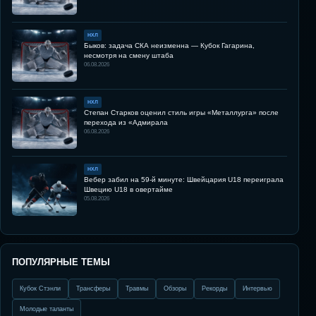
НХЛ
Быков: задача СКА неизменна — Кубок Гагарина,
несмотря на смену штаба
06.08.2026
НХЛ
Степан Старков оценил стиль игры «Металлурга» после
перехода из «Адмирала
06.08.2026
НХЛ
Вебер забил на 59-й минуте: Швейцария U18 переиграла
Швецию U18 в овертайме
05.08.2026
ПОПУЛЯРНЫЕ ТЕМЫ
Кубок Стэнли
Трансферы
Травмы
Обзоры
Рекорды
Интервью
Молодые таланты