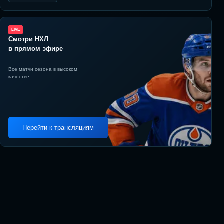
LIVE
Смотри НХЛ
в прямом эфире
Все матчи сезона в высоком
качестве
Перейти к трансляциям