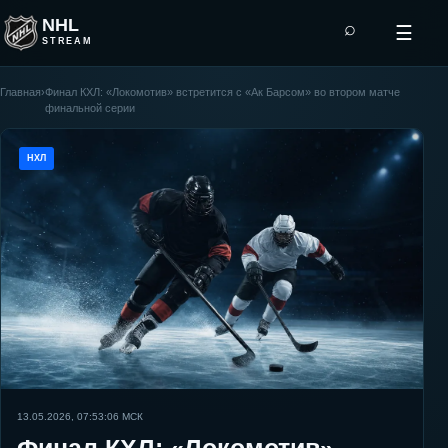
NHL
⌕
☰
STREAM
Главная
›
Финал КХЛ: «Локомотив» встретится с «Ак Барсом» во втором матче
финальной серии
НХЛ
13.05.2026, 07:53:06
МСК