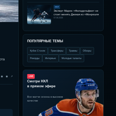
НХЛ
Эксперт Марек: «Филадельфии» не
стоит менять Джекая из «Монреаля
07.08.2026
ПОПУЛЯРНЫЕ ТЕМЫ
Кубок Стэнли
Трансферы
Травмы
Обзоры
Рекорды
Интервью
Молодые таланты
ота
◉ ◉ ◉ ↗
LIVE
Смотри НХЛ
в прямом эфире
Все матчи сезона в высоком
качестве