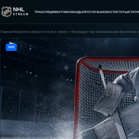
NHL
ТРАНСЛЯЦИИ
МАТЧИ
КОМАНДЫ
ПРОГНОЗЫ
НОВОСТИ
СТАТЬИ
СТАТИ
STREAM
Главная
›
Капризов набрал 6 очков в серии с «Колорадо» при минимальном бросковом
НХЛ