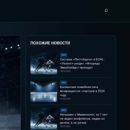
⌕
ПОХОЖИЕ НОВОСТИ
НХЛ
Система «Питтсбурга» в ECHL:
«Уилинг» уходит, «Флорида
Эверблейдс» приходит
08.08.2026
НХЛ
Балканская хоккейная лига
возвращается: стартуем в 2026
году
08.08.2026
НХЛ
Ничушкин о Маккинноне: за 7 лет
не видел конфликтов, лидер он
делом, а не речью
08.08.2026