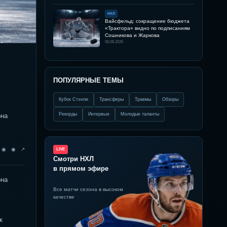
НХЛ
Вайсфельд: сокращение бюджета
«Трактора» видно по подписаниям
Сошникова и Жаркова
06.08.2026
ПОПУЛЯРНЫЕ ТЕМЫ
Кубок Стэнли
Трансферы
Травмы
Обзоры
Рекорды
Интервью
Молодые таланты
она
◉ ◉ ◉ ↗
LIVE
Смотри НХЛ
в прямом эфире
она
Все матчи сезона в высоком
качестве
к