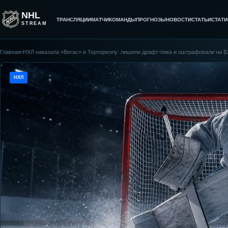
NHL
ТРАНСЛЯЦИИ
МАТЧИ
КОМАНДЫ
ПРОГНОЗЫ
НОВОСТИ
СТАТЬИ
СТАТИ
STREAM
Главная
›
НХЛ наказала «Вегас» и Тортореллу: лишили драфт-пика и оштрафовали на $
НХЛ