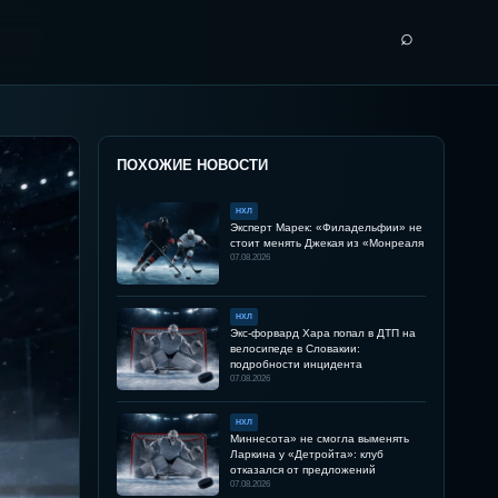
⌕
ПОХОЖИЕ НОВОСТИ
НХЛ
Эксперт Марек: «Филадельфии» не
стоит менять Джекая из «Монреаля
07.08.2026
НХЛ
Экс-форвард Хара попал в ДТП на
велосипеде в Словакии:
подробности инцидента
07.08.2026
НХЛ
Миннесота» не смогла выменять
Ларкина у «Детройта»: клуб
отказался от предложений
07.08.2026