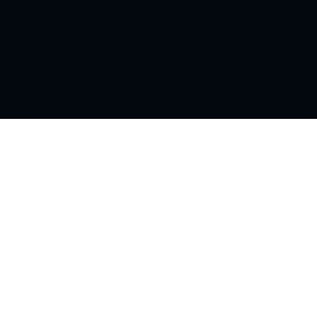
На
NHL
Тр
STREAM
Ма
Ко
Хоккейный портал: матчи, новости, аналитика и статистика НХЛ.
Пр
TG
VK
© 2026 NHL-STREAM.RU