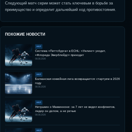
Следующий матч серии может стать ключевым в борьбе за
преимущество и определит дальнейший ход противостояния.
ПОХОЖИЕ НОВОСТИ
НХЛ
Система «Питтсбурга» в ECHL: «Уилинг» уходит,
«Флорида Эверблейдс» приходит
08.08.2026
НХЛ
Балканская хоккейная лига возвращается: стартуем в 2026
году
08.08.2026
НХЛ
Ничушкин о Маккинноне: за 7 лет не видел конфликтов,
лидер он делом, а не речью
08.08.2026
НХЛ