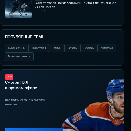
Эксперт Марек: «Филадельфии» не стоит менять Джекая
из «Монреаля
07.08.2026
ПОПУЛЯРНЫЕ ТЕМЫ
Кубок Стэнли
Трансферы
Травмы
Обзоры
Рекорды
Интервью
Молодые таланты
LIVE
Смотри НХЛ
в прямом эфире
Все матчи сезона в высоком
качестве