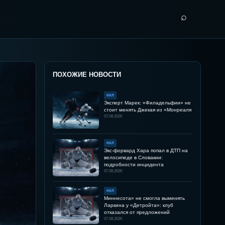
⌕
ПОХОЖИЕ НОВОСТИ
НХЛ
Эксперт Марек: «Филадельфии» не
стоит менять Джекая из «Монреаля
07.08.2026
НХЛ
Экс-форвард Хара попал в ДТП на
велосипеде в Словакии:
подробности инцидента
07.08.2026
НХЛ
Миннесота» не смогла выменять
Ларкина у «Детройта»: клуб
отказался от предложений
07.08.2026