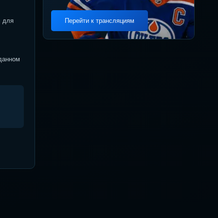
м для
Перейти к трансляциям
 данном