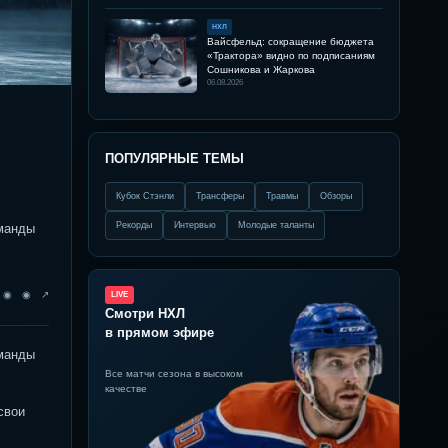
НХЛ
Вайсфельд: сокращение бюджета
«Трактора» видно по подписаниям
Сошникова и Жаркова
06.08.2026
ПОПУЛЯРНЫЕ ТЕМЫ
Кубок Стэнли
Трансферы
Травмы
Обзоры
Рекорды
Интервью
Молодые таланты
оманды
◉ ◉ ◉ ↗
LIVE
Смотри НХЛ
в прямом эфире
оманды
Все матчи сезона в высоком
качестве
свои