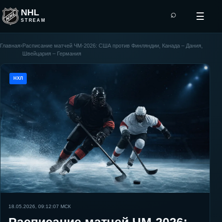
NHL
⌕
☰
STREAM
Главная
›
Расписание матчей ЧМ-2026: США против Финляндии, Канада – Дания,
Швейцария – Германия
НХЛ
18.05.2026, 09:12:07
МСК