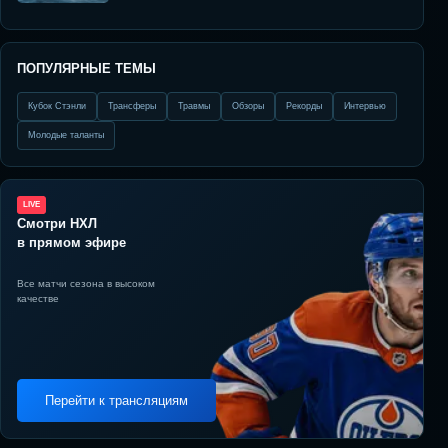
ПОПУЛЯРНЫЕ ТЕМЫ
Кубок Стэнли
Трансферы
Травмы
Обзоры
Рекорды
Интервью
Молодые таланты
LIVE
Смотри НХЛ
в прямом эфире
Все матчи сезона в высоком
качестве
Перейти к трансляциям