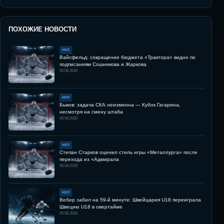
ПОХОЖИЕ НОВОСТИ
НХЛ
Вайсфельд: сокращение бюджета «Трактора» видно по
подписаниям Сошникова и Жаркова
06.08.2026
НХЛ
Быков: задача СКА неизменна — Кубок Гагарина,
несмотря на смену штаба
06.08.2026
НХЛ
Степан Старков оценил стиль игры «Металлурга» после
перехода из «Адмирала
06.08.2026
НХЛ
Вебер забил на 59-й минуте: Швейцария U18 переиграла
Швецию U18 в овертайме
05.08.2026