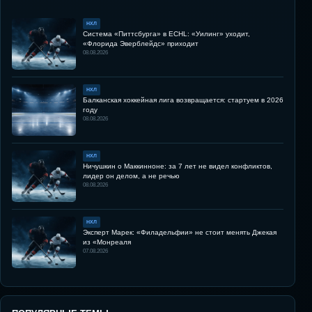
НХЛ
Система «Питтсбурга» в ECHL: «Уилинг» уходит,
«Флорида Эверблейдс» приходит
08.08.2026
НХЛ
Балканская хоккейная лига возвращается: стартуем в 2026
году
08.08.2026
НХЛ
Ничушкин о Маккинноне: за 7 лет не видел конфликтов,
лидер он делом, а не речью
08.08.2026
НХЛ
Эксперт Марек: «Филадельфии» не стоит менять Джекая
из «Монреаля
07.08.2026