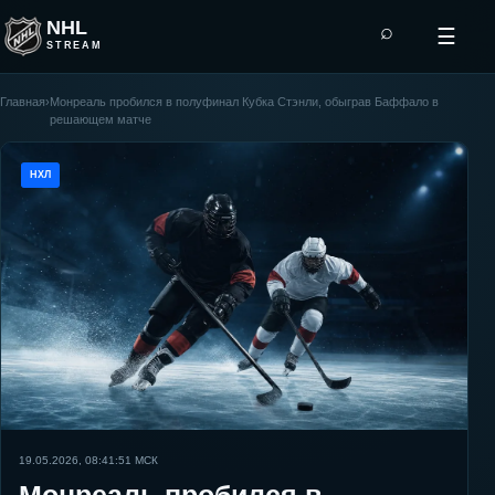
NHL
⌕
☰
STREAM
Главная
›
Монреаль пробился в полуфинал Кубка Стэнли, обыграв Баффало в
решающем матче
НХЛ
19.05.2026, 08:41:51
МСК