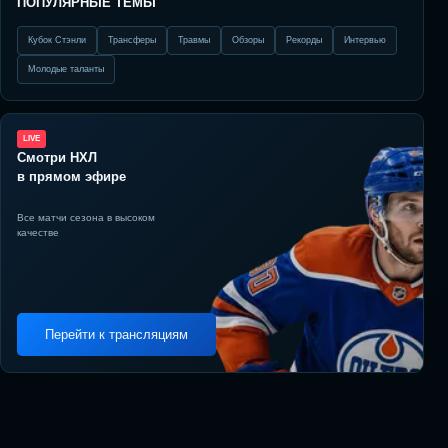
ПОПУЛЯРНЫЕ ТЕМЫ
Кубок Стэнли
Трансферы
Травмы
Обзоры
Рекорды
Интервью
Молодые таланты
LIVE
Смотри НХЛ
в прямом эфире
Все матчи сезона в высоком
качестве
Перейти к трансляциям