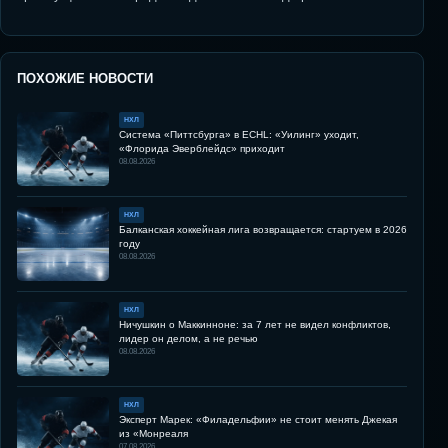
ПОХОЖИЕ НОВОСТИ
НХЛ
Система «Питтсбурга» в ECHL: «Уилинг» уходит,
«Флорида Эверблейдс» приходит
08.08.2026
НХЛ
Балканская хоккейная лига возвращается: стартуем в 2026
году
08.08.2026
НХЛ
Ничушкин о Маккинноне: за 7 лет не видел конфликтов,
лидер он делом, а не речью
08.08.2026
НХЛ
Эксперт Марек: «Филадельфии» не стоит менять Джекая
из «Монреаля
07.08.2026