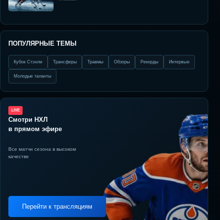
ПОПУЛЯРНЫЕ ТЕМЫ
Кубок Стэнли
Трансферы
Травмы
Обзоры
Рекорды
Интервью
Молодые таланты
LIVE
Смотри НХЛ
в прямом эфире
Все матчи сезона в высоком
качестве
Перейти к трансляциям