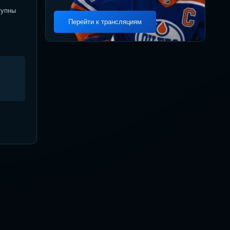
тупны
Перейти к трансляциям