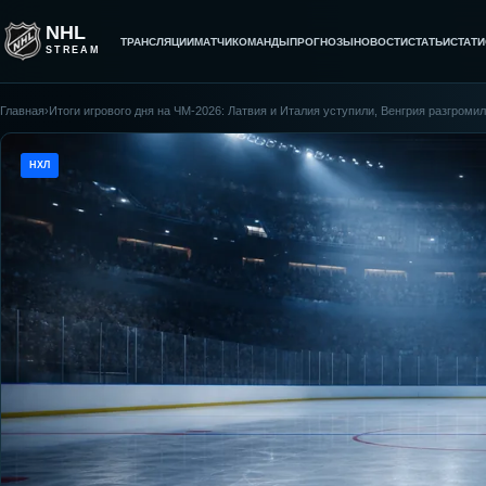
NHL
ТРАНСЛЯЦИИ
МАТЧИ
КОМАНДЫ
ПРОГНОЗЫ
НОВОСТИ
СТАТЬИ
СТАТИ
STREAM
Главная
›
Итоги игрового дня на ЧМ-2026: Латвия и Италия уступили, Венгрия разгром
НХЛ