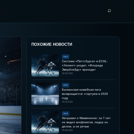
⌕
ПОХОЖИЕ НОВОСТИ
НХЛ
Система «Питтсбурга» в ECHL:
«Уилинг» уходит, «Флорида
Эверблейдс» приходит
08.08.2026
НХЛ
Балканская хоккейная лига
возвращается: стартуем в 2026
году
08.08.2026
НХЛ
Ничушкин о Маккинноне: за 7 лет
не видел конфликтов, лидер он
делом, а не речью
08.08.2026