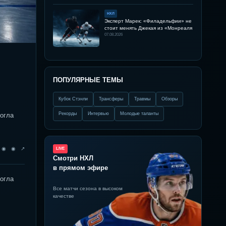
НХЛ
Эксперт Марек: «Филадельфии» не
стоит менять Джекая из «Монреаля
07.08.2026
ПОПУЛЯРНЫЕ ТЕМЫ
Кубок Стэнли
Трансферы
Травмы
Обзоры
Рекорды
Интервью
Молодые таланты
могла
◉ ◉ ◉ ↗
LIVE
Смотри НХЛ
в прямом эфире
могла
Все матчи сезона в высоком
качестве