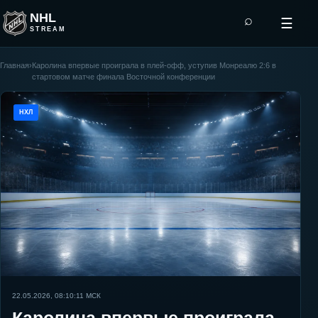
NHL
⌕
☰
STREAM
Главная
›
Каролина впервые проиграла в плей-офф, уступив Монреалю 2:6 в
стартовом матче финала Восточной конференции
НХЛ
22.05.2026, 08:10:11
МСК