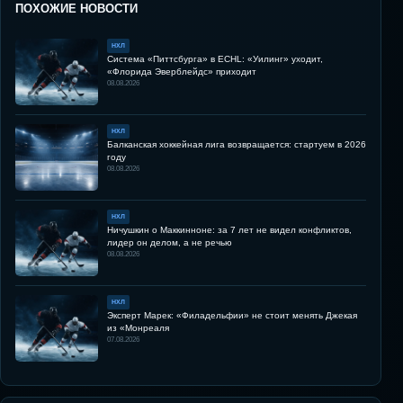
ПОХОЖИЕ НОВОСТИ
НХЛ
Система «Питтсбурга» в ECHL: «Уилинг» уходит,
«Флорида Эверблейдс» приходит
08.08.2026
НХЛ
Балканская хоккейная лига возвращается: стартуем в 2026
году
08.08.2026
НХЛ
Ничушкин о Маккинноне: за 7 лет не видел конфликтов,
лидер он делом, а не речью
08.08.2026
НХЛ
Эксперт Марек: «Филадельфии» не стоит менять Джекая
из «Монреаля
07.08.2026