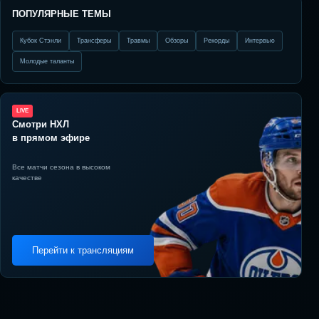
ПОПУЛЯРНЫЕ ТЕМЫ
Кубок Стэнли
Трансферы
Травмы
Обзоры
Рекорды
Интервью
Молодые таланты
LIVE
Смотри НХЛ
в прямом эфире
Все матчи сезона в высоком
качестве
Перейти к трансляциям