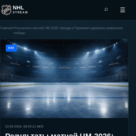
NHL
⌕
☰
STREAM
Главная
›
Результаты матчей ЧМ-2026: Канада и Германия одержали уверенные
победы
НХЛ
23.05.2026, 09:25:21
МСК