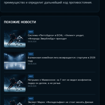
преимущество и определит дальнейший ход противостояния.
ПОХОЖИЕ НОВОСТИ
НХЛ
Система «Питтсбурга» в ECHL: «Уилинг» уходит,
«Флорида Эверблейдс» приходит
08.08.2026
НХЛ
Балканская хоккейная лига возвращается: стартуем в 2026
году
08.08.2026
НХЛ
Ничушкин о Маккинноне: за 7 лет не видел конфликтов,
лидер он делом, а не речью
08.08.2026
НХЛ
Эксперт Марек: «Филадельфии» не стоит менять Джекая