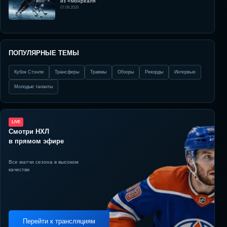
из «Монреаля
07.08.2026
ПОПУЛЯРНЫЕ ТЕМЫ
Кубок Стэнли
Трансферы
Травмы
Обзоры
Рекорды
Интервью
Молодые таланты
LIVE
Смотри НХЛ
в прямом эфире
Все матчи сезона в высоком
качестве
Перейти к трансляциям