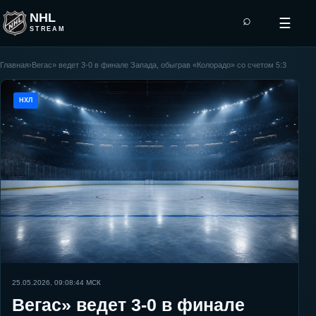
NHL
⌕
☰
STREAM
Главная
›
Вегас» ведет 3-0 в финале Запада, обыграв «Колорадо» со счетом 5:3
НХЛ
25.05.2026, 09:08:44
МСК
Вегас» ведет 3-0 в финале