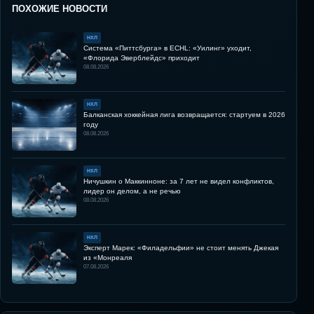
ПОХОЖИЕ НОВОСТИ
НХЛ
Система «Питтсбурга» в ECHL: «Уилинг» уходит,
«Флорида Эверблейдс» приходит
08.08.2026
НХЛ
Балканская хоккейная лига возвращается: стартуем в 2026
году
08.08.2026
НХЛ
Ничушкин о Маккинноне: за 7 лет не видел конфликтов,
лидер он делом, а не речью
08.08.2026
НХЛ
Эксперт Марек: «Филадельфии» не стоит менять Джекая
из «Монреаля
07.08.2026