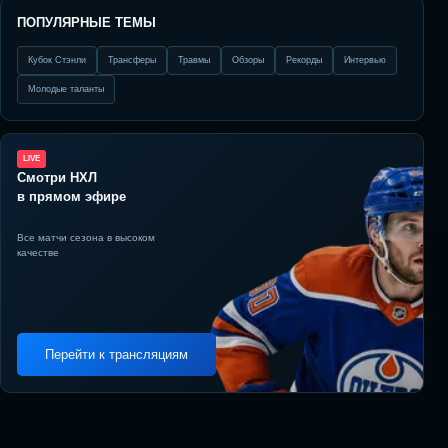
ПОПУЛЯРНЫЕ ТЕМЫ
Кубок Стэнли
Трансферы
Травмы
Обзоры
Рекорды
Интервью
Молодые таланты
LIVE
Смотри НХЛ
в прямом эфире
Все матчи сезона в высоком
качестве
Перейти к трансляциям