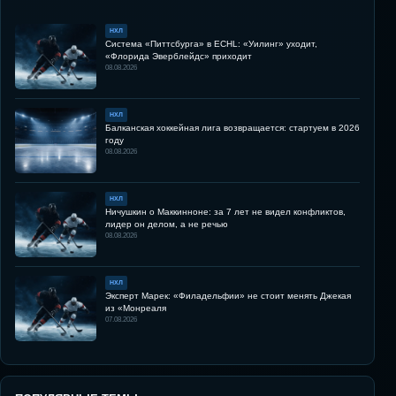
НХЛ
Система «Питтсбурга» в ECHL: «Уилинг» уходит,
«Флорида Эверблейдс» приходит
08.08.2026
НХЛ
Балканская хоккейная лига возвращается: стартуем в 2026
году
08.08.2026
НХЛ
Ничушкин о Маккинноне: за 7 лет не видел конфликтов,
лидер он делом, а не речью
08.08.2026
НХЛ
Эксперт Марек: «Филадельфии» не стоит менять Джекая
из «Монреаля
07.08.2026