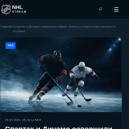
NHL
⌕
☰
STREAM
Главная
›
Спартак и Динамо совершили обмен: Комтуа и Коростелев меняются
клубами
НХЛ
28.05.2026, 08:16:14
МСК