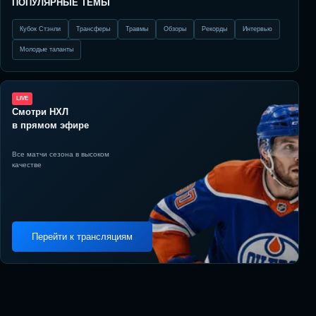
ПОПУЛЯРНЫЕ ТЕМЫ
Кубок Стэнли
Трансферы
Травмы
Обзоры
Рекорды
Интервью
Молодые таланты
LIVE
Смотри НХЛ
в прямом эфире
Все матчи сезона в высоком
качестве
Перейти к трансляциям