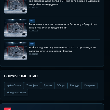
Экс-форвард Хара попал в ДТП на велосипеде в Словакии:
подробности инцидента
07.08.2026
НХЛ
Миннесота» не смогла выменять Ларкина у «Детройта»:
клуб отказался от предложений
07.08.2026
НХЛ
Вайсфельд: сокращение бюджета «Трактора» видно по
подписаниям Сошникова и Жаркова
06.08.2026
ПОПУЛЯРНЫЕ ТЕМЫ
Кубок Стэнли
Трансферы
Травмы
Обзоры
Рекорды
Интервью
Молодые таланты
LIVE