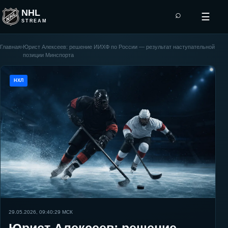
NHL
⌕
☰
STREAM
Главная
›
Юрист Алексеев: решение ИИХФ по России — результат наступательной
позиции Минспорта
НХЛ
29.05.2026, 09:40:29
МСК