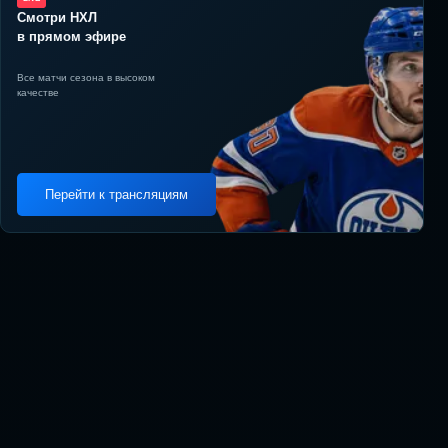
Смотри НХЛ
в прямом эфире
Все матчи сезона в высоком
качестве
Перейти к трансляциям