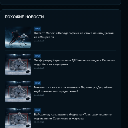
ПОХОЖИЕ НОВОСТИ
НХЛ
Эксперт Марек: «Филадельфии» не стоит менять Джекая
из «Монреаля
07.08.2026
НХЛ
Экс-форвард Хара попал в ДТП на велосипеде в Словакии:
подробности инцидента
07.08.2026
НХЛ
Миннесота» не смогла выменять Ларкина у «Детройта»:
клуб отказался от предложений
07.08.2026
НХЛ
Вайсфельд: сокращение бюджета «Трактора» видно по
подписаниям Сошникова и Жаркова
06.08.2026