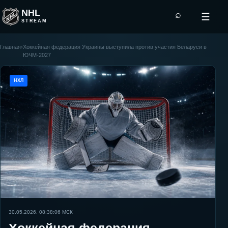
NHL
⌕
☰
STREAM
Главная
›
Хоккейная федерация Украины выступила против участия Беларуси в
ЮЧМ-2027
НХЛ
30.05.2026, 08:38:06
МСК