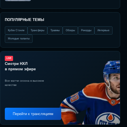
ПОПУЛЯРНЫЕ ТЕМЫ
Кубок Стэнли
Трансферы
Травмы
Обзоры
Рекорды
Интервью
Молодые таланты
LIVE
Смотри НХЛ
в прямом эфире
Все матчи сезона в высоком
качестве
Перейти к трансляциям