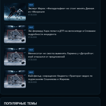
НХЛ
Эксперт Марек: «Филадельфии» не стоит менять Джекая
из «Монреаля
07.08.2026
НХЛ
Экс-форвард Хара попал в ДТП на велосипеде в Словакии:
подробности инцидента
07.08.2026
НХЛ
Миннесота» не смогла выменять Ларкина у «Детройта»:
клуб отказался от предложений
07.08.2026
НХЛ
Вайсфельд: сокращение бюджета «Трактора» видно по
подписаниям Сошникова и Жаркова
06.08.2026
ПОПУЛЯРНЫЕ ТЕМЫ