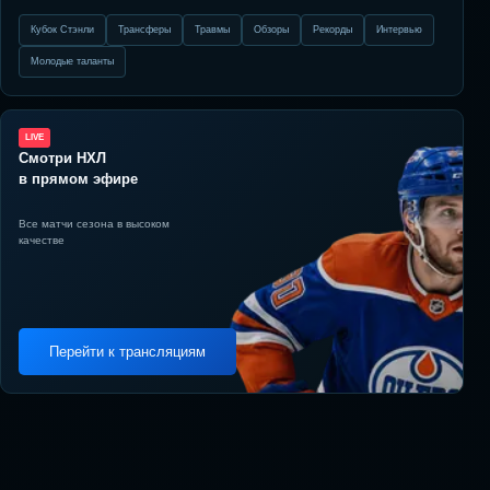
Кубок Стэнли
Трансферы
Травмы
Обзоры
Рекорды
Интервью
Молодые таланты
LIVE
Смотри НХЛ
в прямом эфире
Все матчи сезона в высоком
качестве
Перейти к трансляциям