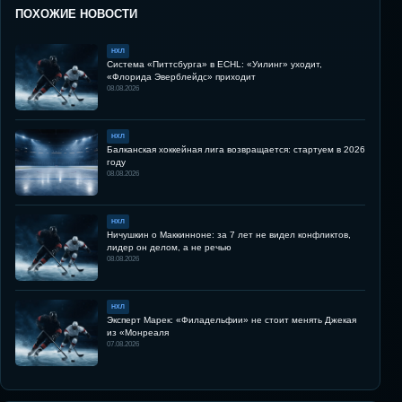
ПОХОЖИЕ НОВОСТИ
НХЛ
Система «Питтсбурга» в ECHL: «Уилинг» уходит,
«Флорида Эверблейдс» приходит
08.08.2026
НХЛ
Балканская хоккейная лига возвращается: стартуем в 2026
году
08.08.2026
НХЛ
Ничушкин о Маккинноне: за 7 лет не видел конфликтов,
лидер он делом, а не речью
08.08.2026
НХЛ
Эксперт Марек: «Филадельфии» не стоит менять Джекая
из «Монреаля
07.08.2026