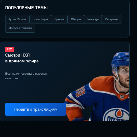
ПОПУЛЯРНЫЕ ТЕМЫ
Кубок Стэнли
Трансферы
Травмы
Обзоры
Рекорды
Интервью
Молодые таланты
LIVE
Смотри НХЛ
в прямом эфире
Все матчи сезона в высоком
качестве
Перейти к трансляциям