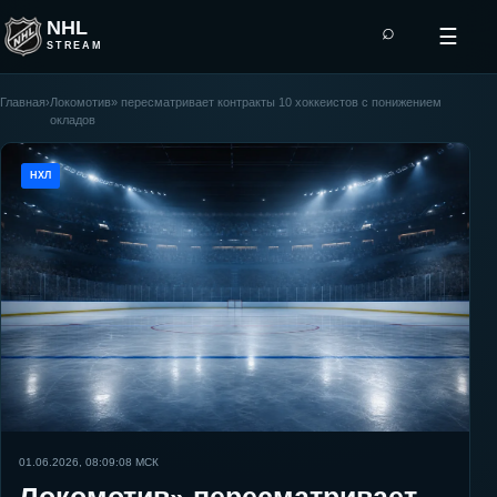
NHL
⌕
☰
STREAM
Главная
›
Локомотив» пересматривает контракты 10 хоккеистов с понижением
окладов
НХЛ
01.06.2026, 08:09:08
МСК