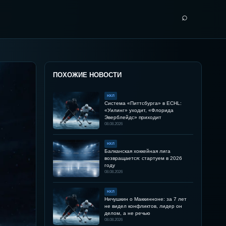
⌕
ПОХОЖИЕ НОВОСТИ
НХЛ
Система «Питтсбурга» в ECHL:
«Уилинг» уходит, «Флорида
Эверблейдс» приходит
08.08.2026
НХЛ
Балканская хоккейная лига
возвращается: стартуем в 2026
году
08.08.2026
НХЛ
Ничушкин о Маккинноне: за 7 лет
не видел конфликтов, лидер он
делом, а не речью
08.08.2026