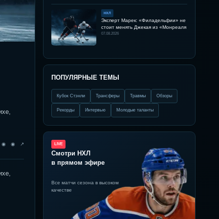
НХЛ
Эксперт Марек: «Филадельфии» не
стоит менять Джекая из «Монреаля
07.08.2026
ПОПУЛЯРНЫЕ ТЕМЫ
Кубок Стэнли
Трансферы
Травмы
Обзоры
Рекорды
Интервью
Молодые таланты
ихе,
◉ ◉ ◉ ↗
LIVE
Смотри НХЛ
в прямом эфире
ихе,
Все матчи сезона в высоком
качестве