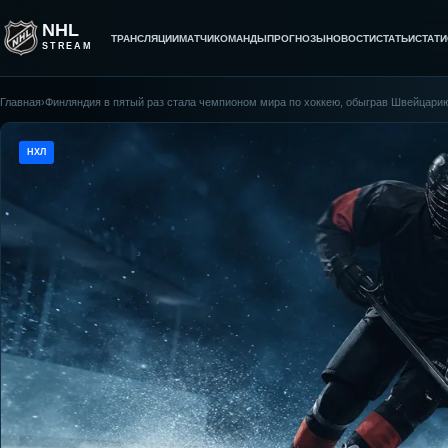
NHL
ТРАНСЛЯЦИИ
МАТЧИ
КОМАНДЫ
ПРОГНОЗЫ
НОВОСТИ
СТАТЬИ
СТАТИ
STREAM
Главная
›
Финляндия в пятый раз стала чемпионом мира по хоккею, обыграв Швейцари
НХЛ