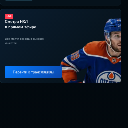
LIVE
Смотри НХЛ
в прямом эфире
Все матчи сезона в высоком
качестве
Перейти к трансляциям