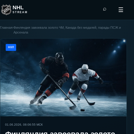
NHL
⌕
☰
STREAM
Главная
›
Финляндия завоевала золото ЧМ, Канада без медалей, парады ПСЖ и
Арсенала
НХЛ
01.06.2026, 08:06:55
МСК