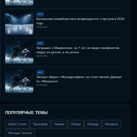
НХЛ
Балканская хоккейная лига возвращается: стартуем в 2026
году
08.08.2026
НХЛ
Ничушкин о Маккинноне: за 7 лет не видел конфликтов,
лидер он делом, а не речью
08.08.2026
НХЛ
Эксперт Марек: «Филадельфии» не стоит менять Джекая
из «Монреаля
07.08.2026
ПОПУЛЯРНЫЕ ТЕМЫ
Кубок Стэнли
Трансферы
Травмы
Обзоры
Рекорды
Интервью
Молодые таланты