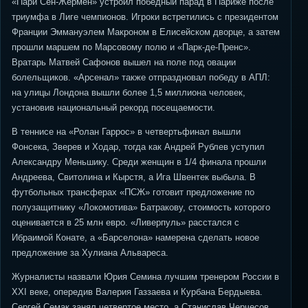
«Пари Сен-Жермен» устроил победный парад в Париже после
триумфа в Лиге чемпионов. Игроки встретились с президентом
Франции Эммануэлем Макроном в Елисейском дворце, а затем
прошли маршем по Марсовому полю и «Парк-де-Пренс».
Вратарь Матвей Сафонов вышел на поле под овации
болельщиков. «Арсенал» также отпраздновал победу в АПЛ:
на улицы Лондона вышли более 1,5 миллиона человек,
установив национальный рекорд посещаемости.
В теннисе на «Ролан Гаррос» в четвертьфинал вышли
Фонсека, Зверев и Ходар, тогда как Андрей Рублев уступил
Александру Меньшику. Среди женщин в 1/4 финала прошли
Андреева, Свитолина и Кырстя, а Ига Швентек выбыла. В
футбольных трансферах «ПСЖ» готовит предложение по
полузащитнику «Локомотива» Батракову, стоимость которого
оценивается в 25 млн евро. «Ливерпуль» расстался с
Ибраимой Конате, а «Барселона» намерена сделать новое
предложение за Хулиана Альвареса.
Журналисты назвали Юрия Семина лучшим тренером России в
XXI веке, опередив Валерия Газзаева и Курбана Бердыева.
Сергей Семак занял четвертое место, а Станислав Черчесов