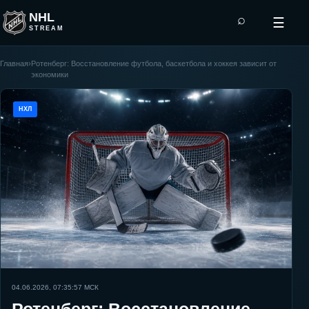
NHL
⌕
☰
STREAM
Главная
›
Ротенберг: Восстановление футбола, баскетбола и хоккея зависит от
экономики
НХЛ
04.06.2026, 07:35:57
МСК