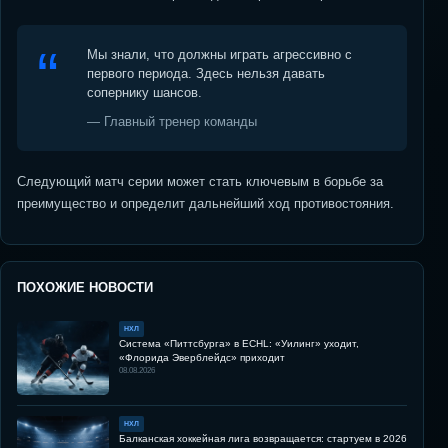
Мы знали, что должны играть агрессивно с
первого периода. Здесь нельзя давать
сопернику шансов.
— Главный тренер команды
Следующий матч серии может стать ключевым в борьбе за
преимущество и определит дальнейший ход противостояния.
ПОХОЖИЕ НОВОСТИ
НХЛ
Система «Питтсбурга» в ECHL: «Уилинг» уходит,
«Флорида Эверблейдс» приходит
08.08.2026
НХЛ
Балканская хоккейная лига возвращается: стартуем в 2026