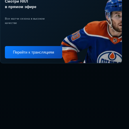
Смотри НХЛ
в прямом эфире
Все матчи сезона в высоком
качестве
Перейти к трансляциям