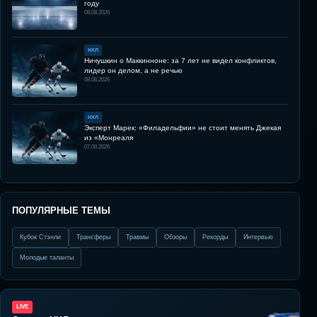
году
08.08.2026
НХЛ
Ничушкин о Маккинноне: за 7 лет не видел конфликтов,
лидер он делом, а не речью
08.08.2026
НХЛ
Эксперт Марек: «Филадельфии» не стоит менять Джекая
из «Монреаля
07.08.2026
ПОПУЛЯРНЫЕ ТЕМЫ
Кубок Стэнли
Трансферы
Травмы
Обзоры
Рекорды
Интервью
Молодые таланты
LIVE