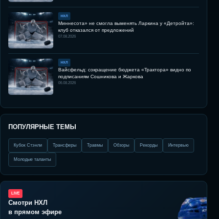
НХЛ
Миннесота» не смогла выменять Ларкина у «Детройта»:
клуб отказался от предложений
07.08.2026
НХЛ
Вайсфельд: сокращение бюджета «Трактора» видно по
подписаниям Сошникова и Жаркова
06.08.2026
ПОПУЛЯРНЫЕ ТЕМЫ
Кубок Стэнли
Трансферы
Травмы
Обзоры
Рекорды
Интервью
Молодые таланты
LIVE
Смотри НХЛ
в прямом эфире