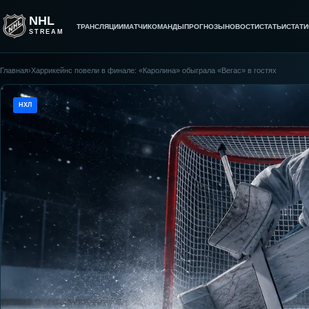
NHL
ТРАНСЛЯЦИИ
МАТЧИ
КОМАНДЫ
ПРОГНОЗЫ
НОВОСТИ
СТАТЬИ
СТАТИ
STREAM
Главная
›
Харрикейнс повели в финале: «Каролина» обыграла «Вегас» в гостях
НХЛ