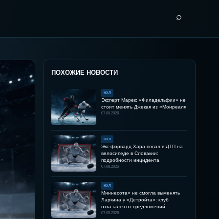
⌕
ПОХОЖИЕ НОВОСТИ
НХЛ
Эксперт Марек: «Филадельфии» не
стоит менять Джекая из «Монреаля
07.08.2026
НХЛ
Экс-форвард Хара попал в ДТП на
велосипеде в Словакии:
подробности инцидента
07.08.2026
НХЛ
Миннесота» не смогла выменять
Ларкина у «Детройта»: клуб
отказался от предложений
07.08.2026