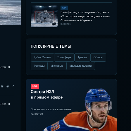
НХЛ
Вайсфельд: сокращение бюджета
«Трактора» видно по подписаниям
Сошникова и Жаркова
06.08.2026
ПОПУЛЯРНЫЕ ТЕМЫ
Кубок Стэнли
Трансферы
Травмы
Обзоры
Рекорды
Интервью
Молодые таланты
верх в
◉ ◉ ◉ ↗
LIVE
Смотри НХЛ
в прямом эфире
верх в
Все матчи сезона в высоком
качестве