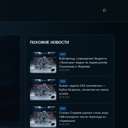
⌕
ПОХОЖИЕ НОВОСТИ
НХЛ
Вайсфельд: сокращение бюджета
«Трактора» видно по подписаниям
Сошникова и Жаркова
06.08.2026
НХЛ
Быков: задача СКА неизменна —
Кубок Гагарина, несмотря на смену
штаба
06.08.2026
НХЛ
Степан Старков оценил стиль игры
«Металлурга» после перехода из
«Адмирала
06.08.2026