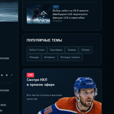
НХЛ
Вебер забил на 59-й минуте:
Швейцария U18 переиграла
Швецию U18 в овертайме
05.08.2026
ПОПУЛЯРНЫЕ ТЕМЫ
Кубок Стэнли
Трансферы
Травмы
Обзоры
Рекорды
Интервью
Молодые таланты
ателем
◉ ◉ ◉ ↗
LIVE
Смотри НХЛ
в прямом эфире
ателем
Все матчи сезона в высоком
качестве
тана
ан