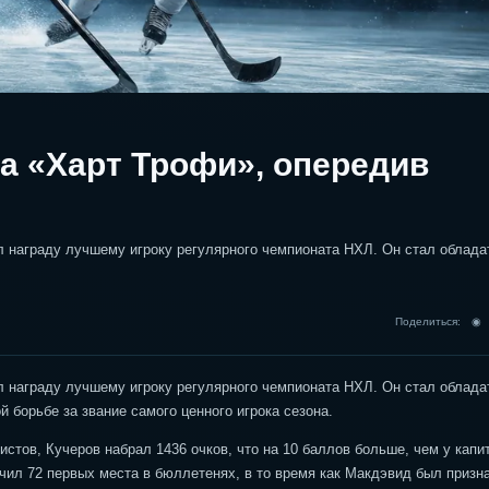
за «Харт Трофи», опередив
л награду лучшему игроку регулярного чемпионата НХЛ. Он стал облад
Поделиться: 
л награду лучшему игроку регулярного чемпионата НХЛ. Он стал облад
й борьбе за звание самого ценного игрока сезона.
стов, Кучеров набрал 1436 очков, что на 10 баллов больше, чем у капи
ил 72 первых места в бюллетенях, в то время как Макдэвид был призн