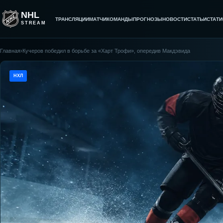
NHL
ТРАНСЛЯЦИИ
МАТЧИ
КОМАНДЫ
ПРОГНОЗЫ
НОВОСТИ
СТАТЬИ
СТАТИ
STREAM
Главная
›
Кучеров победил в борьбе за «Харт Трофи», опередив Макдэвида
НХЛ