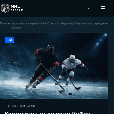
NHL
⌕
☰
STREAM
Главная
›
Каролина» выиграла Кубок Стэнли: победа над «Вегасом» и возвращение
на верх
НХЛ
15.06.2026, 10:39:41
МСК