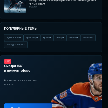
Эксперт Марек: «Филадельфии» не стоит менять Джекая
из «Монреаля
07.08.2026
ПОПУЛЯРНЫЕ ТЕМЫ
Кубок Стэнли
Трансферы
Травмы
Обзоры
Рекорды
Интервью
Молодые таланты
LIVE
Смотри НХЛ
в прямом эфире
Все матчи сезона в высоком
качестве