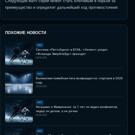
Следующий матч серии может стать ключевым в борьбе за
преимущество и определит дальнейший ход противостояния.
ПОХОЖИЕ НОВОСТИ
НХЛ
Система «Питтсбурга» в ECHL: «Уилинг» уходит,
«Флорида Эверблейдс» приходит
08.08.2026
НХЛ
Балканская хоккейная лига возвращается: стартуем в 2026
году
08.08.2026
НХЛ
Ничушкин о Маккинноне: за 7 лет не видел конфликтов,
лидер он делом, а не речью
08.08.2026
НХЛ