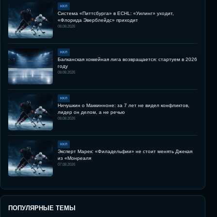
НХЛ
Система «Питтсбурга» в ECHL: «Уилинг» уходит,
«Флорида Эверблейдс» приходит
08.08.2026
НХЛ
Балканская хоккейная лига возвращается: стартуем в 2026
году
08.08.2026
НХЛ
Ничушкин о Маккинноне: за 7 лет не видел конфликтов,
лидер он делом, а не речью
08.08.2026
НХЛ
Эксперт Марек: «Филадельфии» не стоит менять Джекая
из «Монреаля
07.08.2026
ПОПУЛЯРНЫЕ ТЕМЫ