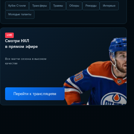
Кубок Стэнли
Трансферы
Травмы
Обзоры
Рекорды
Интервью
Молодые таланты
LIVE
Смотри НХЛ
в прямом эфире
Все матчи сезона в высоком
качестве
Перейти к трансляциям