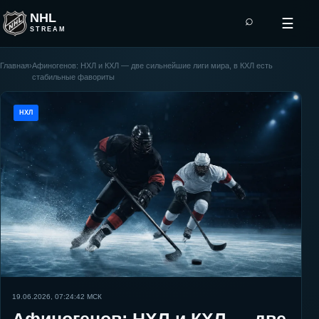
NHL
⌕
☰
STREAM
Главная
›
Афиногенов: НХЛ и КХЛ — две сильнейшие лиги мира, в КХЛ есть
стабильные фавориты
НХЛ
19.06.2026, 07:24:42
МСК