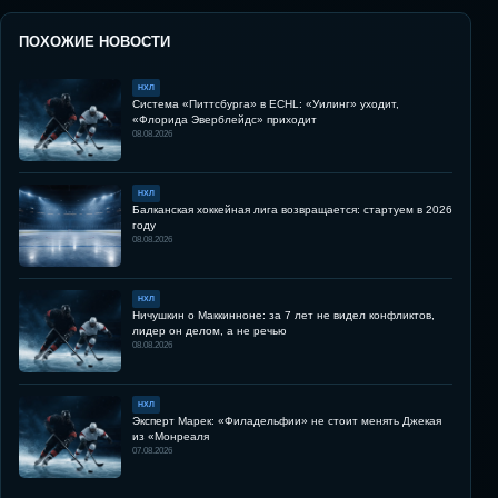
ПОХОЖИЕ НОВОСТИ
НХЛ
Система «Питтсбурга» в ECHL: «Уилинг» уходит,
«Флорида Эверблейдс» приходит
08.08.2026
НХЛ
Балканская хоккейная лига возвращается: стартуем в 2026
году
08.08.2026
НХЛ
Ничушкин о Маккинноне: за 7 лет не видел конфликтов,
лидер он делом, а не речью
08.08.2026
НХЛ
Эксперт Марек: «Филадельфии» не стоит менять Джекая
из «Монреаля
07.08.2026