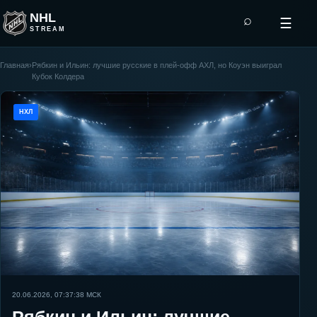
NHL
⌕
☰
STREAM
Главная
›
Рябкин и Ильин: лучшие русские в плей-офф АХЛ, но Коуэн выиграл
Кубок Колдера
НХЛ
20.06.2026, 07:37:38
МСК