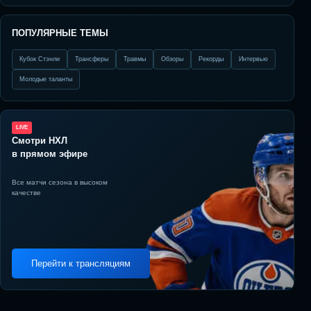
ПОПУЛЯРНЫЕ ТЕМЫ
Кубок Стэнли
Трансферы
Травмы
Обзоры
Рекорды
Интервью
Молодые таланты
LIVE
Смотри НХЛ
в прямом эфире
Все матчи сезона в высоком
качестве
Перейти к трансляциям