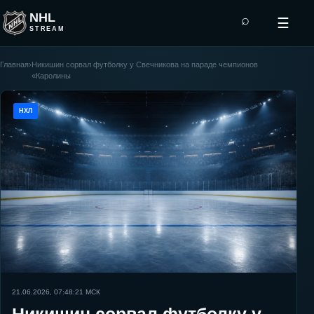
NHL
⌕
☰
STREAM
Главная
›
Никишин сорвал футболку у Свечникова на параде чемпионов
«Каролины
НХЛ
21.06.2026, 07:48:21
МСК