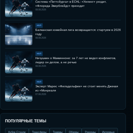
Система «Питтсбурга» в ECHL: «Уилинг» уходит,
«Флорида Эверблейдс» приходит
08.08.2026
НХЛ
Балканская хоккейная лига возвращается: стартуем в 2026
году
08.08.2026
НХЛ
Ничушкин о Маккинноне: за 7 лет не видел конфликтов,
лидер он делом, а не речью
08.08.2026
НХЛ
Эксперт Марек: «Филадельфии» не стоит менять Джекая
из «Монреаля
07.08.2026
ПОПУЛЯРНЫЕ ТЕМЫ
Кубок Стэнли
Трансферы
Травмы
Обзоры
Рекорды
Интервью