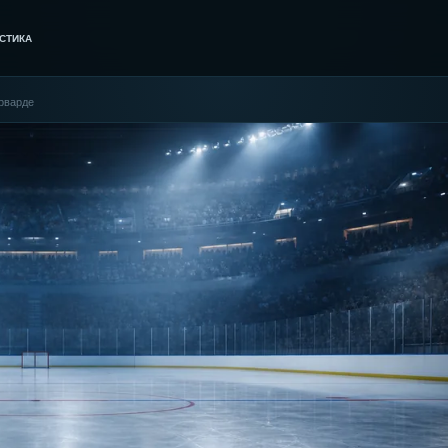
СТИКА
рварде