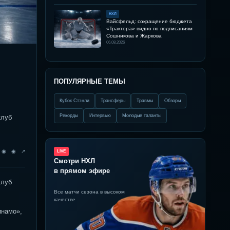
НХЛ
Вайсфельд: сокращение бюджета
«Трактора» видно по подписаниям
Сошникова и Жаркова
06.08.2026
ПОПУЛЯРНЫЕ ТЕМЫ
Кубок Стэнли
Трансферы
Травмы
Обзоры
Рекорды
Интервью
Молодые таланты
клуб
◉ ◉ ◉ ↗
LIVE
Смотри НХЛ
в прямом эфире
клуб
Все матчи сезона в высоком
качестве
инамо»,