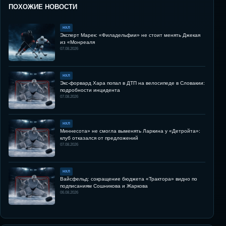
ПОХОЖИЕ НОВОСТИ
НХЛ
Эксперт Марек: «Филадельфии» не стоит менять Джекая
из «Монреаля
07.08.2026
НХЛ
Экс-форвард Хара попал в ДТП на велосипеде в Словакии:
подробности инцидента
07.08.2026
НХЛ
Миннесота» не смогла выменять Ларкина у «Детройта»:
клуб отказался от предложений
07.08.2026
НХЛ
Вайсфельд: сокращение бюджета «Трактора» видно по
подписаниям Сошникова и Жаркова
06.08.2026