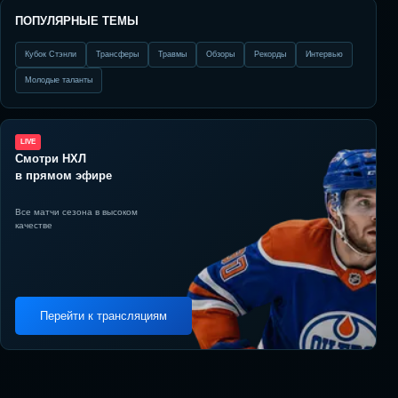
ПОПУЛЯРНЫЕ ТЕМЫ
Кубок Стэнли
Трансферы
Травмы
Обзоры
Рекорды
Интервью
Молодые таланты
LIVE
Смотри НХЛ
в прямом эфире
Все матчи сезона в высоком
качестве
Перейти к трансляциям