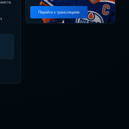
кеиста.
Перейти к трансляциям
ез