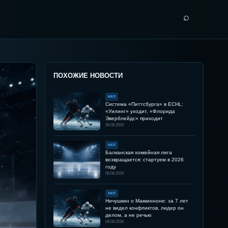
⌕
ПОХОЖИЕ НОВОСТИ
НХЛ
Система «Питтсбурга» в ECHL:
«Уилинг» уходит, «Флорида
Эверблейдс» приходит
08.08.2026
НХЛ
Балканская хоккейная лига
возвращается: стартуем в 2026
году
08.08.2026
НХЛ
Ничушкин о Маккинноне: за 7 лет
не видел конфликтов, лидер он
делом, а не речью
08.08.2026