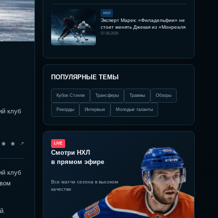
НХЛ
Эксперт Марек: «Филадельфии» не
стоит менять Джекая из «Монреаля
07.08.2026
ПОПУЛЯРНЫЕ ТЕМЫ
Кубок Стэнли
Трансферы
Травмы
Обзоры
Рекорды
Интервью
Молодые таланты
ий клуб
◉ ◉ ◉ ↗
LIVE
Смотри НХЛ
в прямом эфире
ий клуб
Все матчи сезона в высоком
овом
качестве
й.