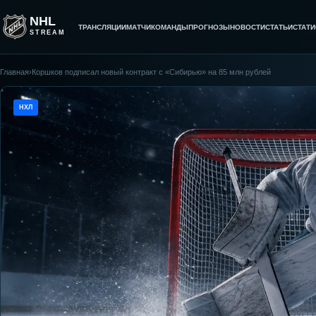
NHL
ТРАНСЛЯЦИИ
МАТЧИ
КОМАНДЫ
ПРОГНОЗЫ
НОВОСТИ
СТАТЬИ
СТАТИ
STREAM
Главная
›
Коршков подписал новый контракт с «Сибирью» на 85 млн рублей
НХЛ