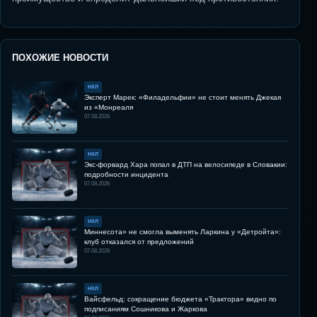
ПОХОЖИЕ НОВОСТИ
НХЛ
Эксперт Марек: «Филадельфии» не стоит менять Джекая
из «Монреаля
07.08.2026
НХЛ
Экс-форвард Хара попал в ДТП на велосипеде в Словакии:
подробности инцидента
07.08.2026
НХЛ
Миннесота» не смогла выменять Ларкина у «Детройта»:
клуб отказался от предложений
07.08.2026
НХЛ
Вайсфельд: сокращение бюджета «Трактора» видно по
подписаниям Сошникова и Жаркова