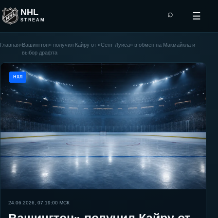
NHL
⌕
☰
STREAM
Главная
›
Вашингтон» получил Кайру от «Сент-Луиса» в обмен на Макмайкла и
выбор драфта
НХЛ
24.06.2026, 07:19:00
МСК