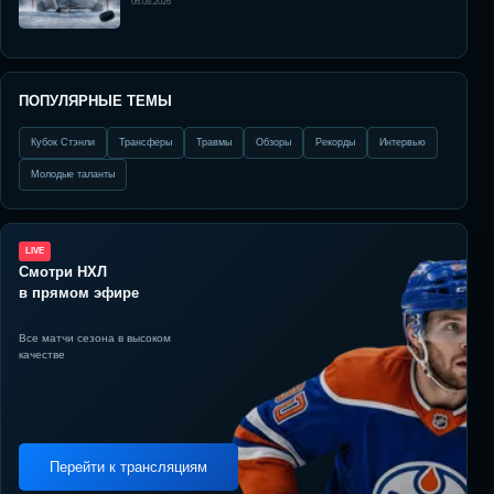
06.08.2026
ПОПУЛЯРНЫЕ ТЕМЫ
Кубок Стэнли
Трансферы
Травмы
Обзоры
Рекорды
Интервью
Молодые таланты
LIVE
Смотри НХЛ
в прямом эфире
Все матчи сезона в высоком
качестве
Перейти к трансляциям