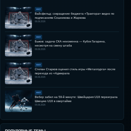
НХЛ
Вайсфельд: сокращение бюджета «Трактора» видно по
подписаниям Сошникова и Жаркова
06.08.2026
НХЛ
Быков: задача СКА неизменна — Кубок Гагарина,
несмотря на смену штаба
06.08.2026
НХЛ
Степан Старков оценил стиль игры «Металлурга» после
перехода из «Адмирала
06.08.2026
НХЛ
Вебер забил на 59-й минуте: Швейцария U18 переиграла
Швецию U18 в овертайме
05.08.2026