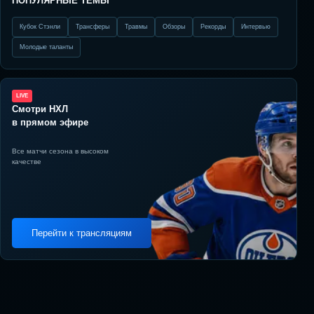
ПОПУЛЯРНЫЕ ТЕМЫ
Кубок Стэнли
Трансферы
Травмы
Обзоры
Рекорды
Интервью
Молодые таланты
LIVE
Смотри НХЛ
в прямом эфире
Все матчи сезона в высоком
качестве
Перейти к трансляциям