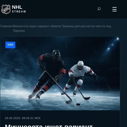
NHL
⌕
☰
STREAM
Главная
›
Миннесота ищет вариант обмена Тренина для расчистки места под
Ларкина
НХЛ
29.06.2026, 08:09:31
МСК