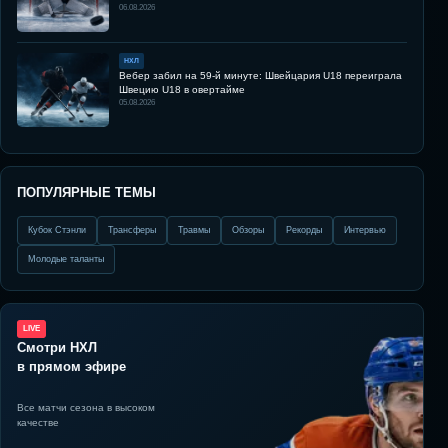
06.08.2026
НХЛ
Вебер забил на 59-й минуте: Швейцария U18 переиграла
Швецию U18 в овертайме
05.08.2026
ПОПУЛЯРНЫЕ ТЕМЫ
Кубок Стэнли
Трансферы
Травмы
Обзоры
Рекорды
Интервью
Молодые таланты
LIVE
Смотри НХЛ
в прямом эфире
Все матчи сезона в высоком
качестве