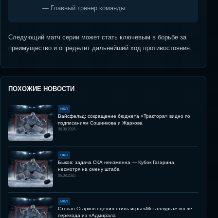
— Главный тренер команды
Следующий матч серии может стать ключевым в борьбе за
преимущество и определит дальнейший ход противостояния.
ПОХОЖИЕ НОВОСТИ
НХЛ
Вайсфельд: сокращение бюджета «Трактора» видно по
подписаниям Сошникова и Жаркова
06.08.2026
НХЛ
Быков: задача СКА неизменна — Кубок Гагарина,
несмотря на смену штаба
06.08.2026
НХЛ
Степан Старков оценил стиль игры «Металлурга» после
перехода из «Адмирала