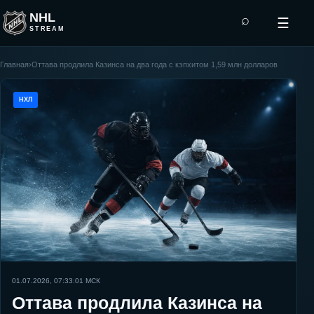
NHL
⌕
☰
STREAM
Главная
›
Оттава продлила Казинса на два года с кэпхитом 1,59 млн долларов
НХЛ
01.07.2026, 07:33:01
МСК
Оттава продлила Казинса на