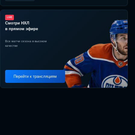
LIVE
Смотри НХЛ
в прямом эфире
Все матчи сезона в высоком
качестве
Перейти к трансляциям