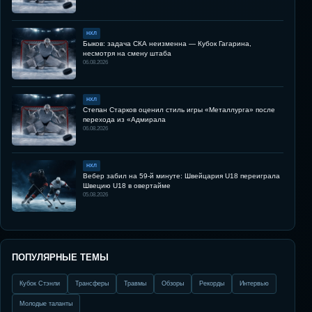
НХЛ
Быков: задача СКА неизменна — Кубок Гагарина,
несмотря на смену штаба
06.08.2026
НХЛ
Степан Старков оценил стиль игры «Металлурга» после
перехода из «Адмирала
06.08.2026
НХЛ
Вебер забил на 59-й минуте: Швейцария U18 переиграла
Швецию U18 в овертайме
05.08.2026
ПОПУЛЯРНЫЕ ТЕМЫ
Кубок Стэнли
Трансферы
Травмы
Обзоры
Рекорды
Интервью
Молодые таланты