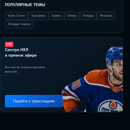
ПОПУЛЯРНЫЕ ТЕМЫ
Кубок Стэнли
Трансферы
Травмы
Обзоры
Рекорды
Интервью
Молодые таланты
LIVE
Смотри НХЛ
в прямом эфире
Все матчи сезона в высоком
качестве
Перейти к трансляциям