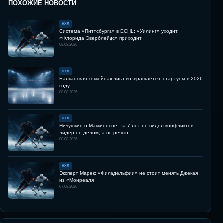
ПОХОЖИЕ НОВОСТИ
НХЛ
Система «Питтсбурга» в ECHL: «Уилинг» уходит,
«Флорида Эверблейдс» приходит
08.08.2026
НХЛ
Балканская хоккейная лига возвращается: стартуем в 2026
году
08.08.2026
НХЛ
Ничушкин о Маккинноне: за 7 лет не видел конфликтов,
лидер он делом, а не речью
08.08.2026
НХЛ
Эксперт Марек: «Филадельфии» не стоит менять Джекая
из «Монреаля
07.08.2026