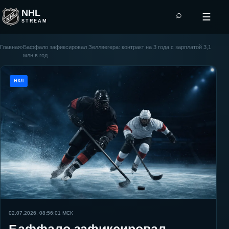
NHL
⌕
☰
STREAM
Главная
›
Баффало зафиксировал Зеллвегера: контракт на 3 года с зарплатой 3,1
млн в год
НХЛ
02.07.2026, 08:56:01
МСК