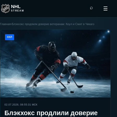
NHL
⌕
☰
STREAM
Главная
›
Блэкхокс продлили доверие ветеранам: Коул и Смит в Чикаго
НХЛ
02.07.2026, 08:55:31
МСК
Блэкхокс продлили доверие