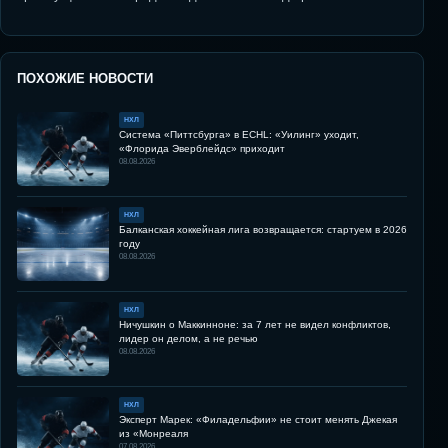
ПОХОЖИЕ НОВОСТИ
НХЛ
Система «Питтсбурга» в ECHL: «Уилинг» уходит,
«Флорида Эверблейдс» приходит
08.08.2026
НХЛ
Балканская хоккейная лига возвращается: стартуем в 2026
году
08.08.2026
НХЛ
Ничушкин о Маккинноне: за 7 лет не видел конфликтов,
лидер он делом, а не речью
08.08.2026
НХЛ
Эксперт Марек: «Филадельфии» не стоит менять Джекая
из «Монреаля
07.08.2026