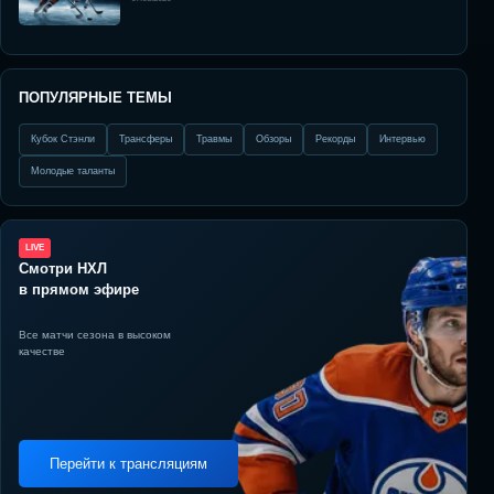
ПОПУЛЯРНЫЕ ТЕМЫ
Кубок Стэнли
Трансферы
Травмы
Обзоры
Рекорды
Интервью
Молодые таланты
LIVE
Смотри НХЛ
в прямом эфире
Все матчи сезона в высоком
качестве
Перейти к трансляциям