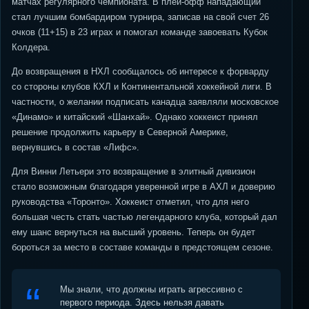
матчах регулярного чемпионата. В плей-офф нападающий
стал лучшим бомбардиром турнира, записав на свой счет 26
очков (11+15) в 23 играх и помогал команде завоевать Кубок
Колдера.
До возвращения в НХЛ сообщалось об интересе к форварду
со стороны клубов КХЛ и Континентальной хоккейной лиги. В
частности, о желании подписать канадца заявляли московское
«Динамо» и китайский «Шанхай». Однако хоккеист принял
решение продолжить карьеру в Северной Америке,
вернувшись в состав «Лифс».
Для Винни Летьери это возвращение в элитный дивизион
стало возможным благодаря уверенной игре в АХЛ и доверию
руководства «Торонто». Хоккеист отметил, что для него
большая честь стать частью легендарного клуба, который дал
ему шанс вернуться на высший уровень. Теперь он будет
бороться за место в составе команды в предстоящем сезоне.
Мы знали, что должны играть агрессивно с
первого периода. Здесь нельзя давать