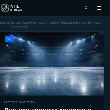
NHL
⌕
☰
STREAM
Главная
›
Летьери продлил контракт с «Торонто»: форвард вернулся в НХЛ после
успеха в АХЛ
НХЛ
04.07.2026, 08:17:55
МСК