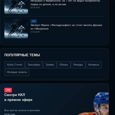
Ничушкин о Маккинноне: за 7 лет не видел конфликтов,
лидер он делом, а не речью
08.08.2026
НХЛ
Эксперт Марек: «Филадельфии» не стоит менять Джекая
из «Монреаля
07.08.2026
ПОПУЛЯРНЫЕ ТЕМЫ
Кубок Стэнли
Трансферы
Травмы
Обзоры
Рекорды
Интервью
Молодые таланты
LIVE
Смотри НХЛ
в прямом эфире
Все матчи сезона в высоком
качестве