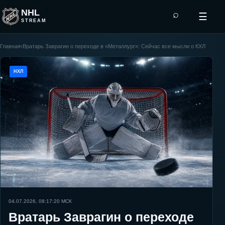
NHL
⌕
☰
STREAM
Главная
›
Вратарь Заврагин о переходе в «Металлург»: Сейчас все мысли о КХЛ
НХЛ
04.07.2026, 08:17:20
МСК
Вратарь Заврагин о переходе