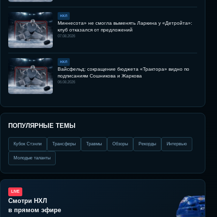
НХЛ
Миннесота» не смогла выменять Ларкина у «Детройта»:
клуб отказался от предложений
07.08.2026
НХЛ
Вайсфельд: сокращение бюджета «Трактора» видно по
подписаниям Сошникова и Жаркова
06.08.2026
ПОПУЛЯРНЫЕ ТЕМЫ
Кубок Стэнли
Трансферы
Травмы
Обзоры
Рекорды
Интервью
Молодые таланты
LIVE
Смотри НХЛ
в прямом эфире