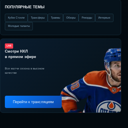
ПОПУЛЯРНЫЕ ТЕМЫ
Кубок Стэнли
Трансферы
Травмы
Обзоры
Рекорды
Интервью
Молодые таланты
LIVE
Смотри НХЛ
в прямом эфире
Все матчи сезона в высоком
качестве
Перейти к трансляциям