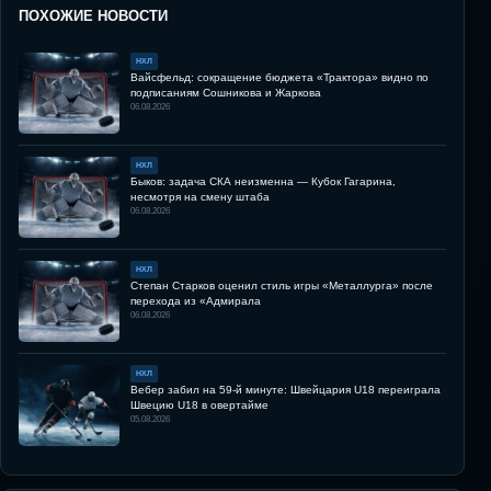
ПОХОЖИЕ НОВОСТИ
НХЛ
Вайсфельд: сокращение бюджета «Трактора» видно по
подписаниям Сошникова и Жаркова
06.08.2026
НХЛ
Быков: задача СКА неизменна — Кубок Гагарина,
несмотря на смену штаба
06.08.2026
НХЛ
Степан Старков оценил стиль игры «Металлурга» после
перехода из «Адмирала
06.08.2026
НХЛ
Вебер забил на 59-й минуте: Швейцария U18 переиграла
Швецию U18 в овертайме
05.08.2026