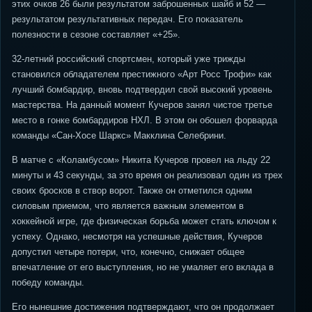
этих очков 26 были результатом заброшенных шайб и 52 —
результатом результативных передач. Его показатель
полезности в сезоне составляет «+25».
32-летний российский спортсмен, который уже трижды
становился обладателем престижного «Арт Росс Трофи» как
лучший бомбардир, вновь подтвердил свой высокий уровень
мастерства. На данный момент Кучеров занял чистое третье
место в гонке бомбардиров НХЛ. В этом он обошел форварда
команды «Сан-Хосе Шаркс» Макклина Селебрини.
В матче с «Коламбусом» Никита Кучеров провел на льду 22
минуты и 43 секунды, за это время он реализовал один из трех
своих бросков в створ ворот. Также он отметился одним
силовым приемом, что является важным элементом в
хоккейной игре, где физическая борьба может стать ключом к
успеху. Однако, несмотря на успешные действия, Кучеров
допустил четыре потери, что, конечно, снижает общее
впечатление от его выступления, но не умаляет его вклада в
победу команды.
Его нынешние достижения подтверждают, что он продолжает