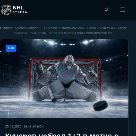
NHL
⌕
☰
STREAM
Главная
›
Кучеров набрал 1+3 в матче с «Коламбусом». У него 78 очков в 46 играх
в сезоне – вышел на чистое 3-е место в гонке бомбардиров НХЛ
НХЛ
25.01.2026, 10:41:14
МСК