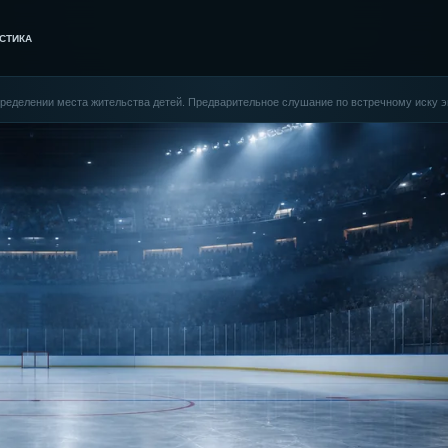
СТИКА
определении места жительства детей. Предварительное слушание по встречному иску э