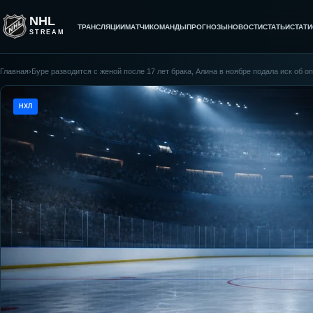
NHL
ТРАНСЛЯЦИИ
МАТЧИ
КОМАНДЫ
ПРОГНОЗЫ
НОВОСТИ
СТАТЬИ
СТАТИ
STREAM
Главная
›
Буре разводится с женой после 17 лет брака, Алина в ноябре подала иск об 
НХЛ