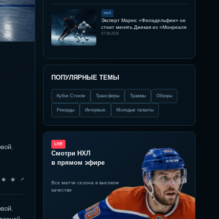
НХЛ
Эксперт Марек: «Филадельфии» не
стоит менять Джекая из «Монреаля
07.08.2026
ПОПУЛЯРНЫЕ ТЕМЫ
Кубок Стэнли
Трансферы
Травмы
Обзоры
Рекорды
Интервью
Молодые таланты
LIVE
овой.
Смотри НХЛ
в прямом эфире
◉ ◉ ◉ ↗
Все матчи сезона в высоком
качестве
овой.