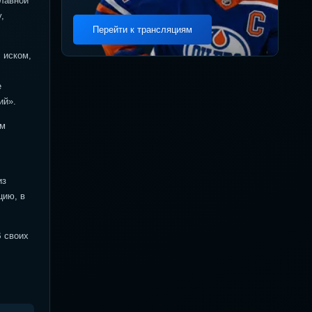
Главной
,
Перейти к трансляциям
 иском,
е
ий».
им
из
цию, в
В своих