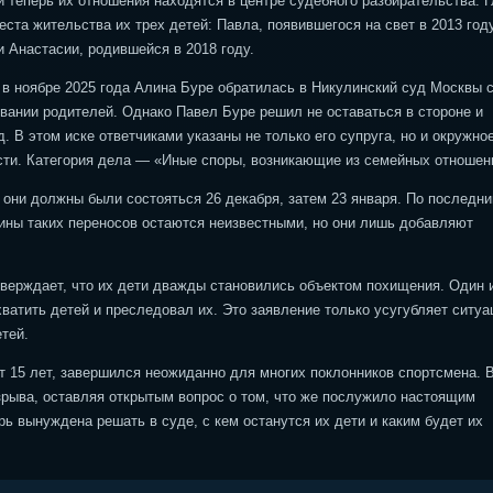
и теперь их отношения находятся в центре судебного разбирательства. 
ста жительства их трех детей: Павла, появившегося на свет в 2013 году
и Анастасии, родившейся в 2018 году.
в ноябре 2025 года Алина Буре обратилась в Никулинский суд Москвы с
вании родителей. Однако Павел Буре решил не оставаться в стороне и
 В этом иске ответчиками указаны не только его супруга, но и окружно
сти. Категория дела — «Иные споры, возникающие из семейных отношен
они должны были состояться 26 декабря, затем 23 января. По последн
ины таких переносов остаются неизвестными, но они лишь добавляют
верждает, что их дети дважды становились объектом похищения. Один 
ватить детей и преследовал их. Это заявление только усугубляет ситуа
етей.
т 15 лет, завершился неожиданно для многих поклонников спортсмена. 
зрыва, оставляя открытым вопрос о том, что же послужило настоящим
рь вынуждена решать в суде, с кем останутся их дети и каким будет их