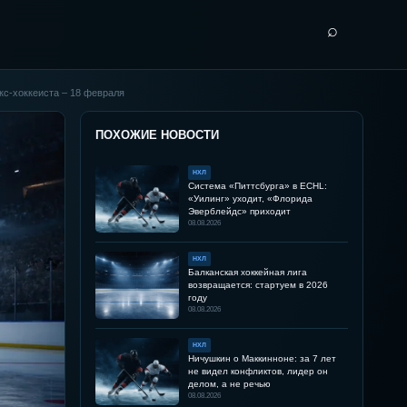
⌕
кс-хоккеиста – 18 февраля
ПОХОЖИЕ НОВОСТИ
НХЛ
Система «Питтсбурга» в ECHL:
«Уилинг» уходит, «Флорида
Эверблейдс» приходит
08.08.2026
НХЛ
Балканская хоккейная лига
возвращается: стартуем в 2026
году
08.08.2026
НХЛ
Ничушкин о Маккинноне: за 7 лет
не видел конфликтов, лидер он
делом, а не речью
08.08.2026