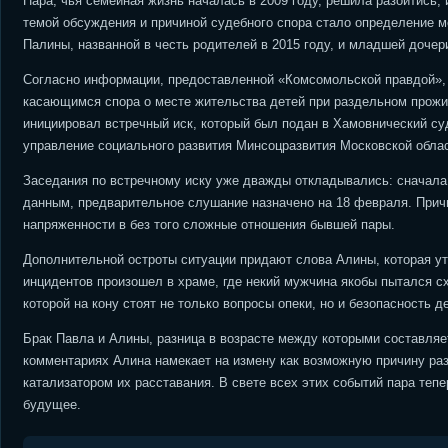
Пара, чья семейная жизнь началась в 2009 году, решила разойтись, 
темой обсуждения и причиной судебного спора стало определение ме
Палины, названной в честь родителей в 2015 году, и младшей дочер
Согласно информации, предоставленной «Комсомольской правдой», 
касающимся спора о месте жительства детей при раздельном прожи
инициировал встречный иск, который был подан в Хамовнический суд.
управление социального развития Минсоцразвития Московской обла
Заседания по встречному иску уже дважды откладывались: сначала 
данным, предварительное слушание назначено на 18 февраля. Прич
напряженности в без того сложные отношения бывшей пары.
Дополнительной остроты ситуации придают слова Алины, которая ут
инцидентов произошел в храме, где некий мужчина якобы пытался сх
которой на кону стоят не только вопросы опеки, но и безопасность д
Брак Павла и Алины, разница в возрасте между которыми составляе
комментариях Алина намекает на измену как возможную причину ра
катализатором их расставания. В свете всех этих событий пара тепе
будущее.