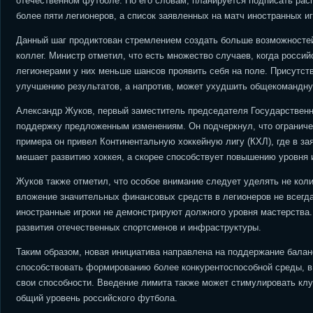
отечественном футболе. По его словам, планируется подписать рас
более пяти легионеров, а список заявленных на матч иностранных и
Данный шаг продиктован стремлением создать больше возможностей
коллег. Министр отметил, что есть множество случаев, когда россий
легионерами у них меньше шансов проявить себя на поле. Присутств
улучшению результатов, а напротив, может ухудшить общекомандну
Александр Жуков, первый заместитель председателя Государственн
поддержку предложенным изменениям. Он подчеркнул, что ограничен
примера он привел Континентальную хоккейную лигу (КХЛ), где в за
мешает развитию хоккея, а скорее способствует повышению уровня 
Жуков также отметил, что особое внимание следует уделять не коли
вложение значительных финансовых средств в легионеров не всегд
иностранные игроки не демонстрируют должного уровня мастерства
развития отечественных спортсменов и инфраструктуры.
Таким образом, новая инициатива направлена на поддержание бала
способствовать формированию более конкурентоспособной среды, в
свои способности. Введение лимита также может стимулировать клу
общий уровень российского футбола.