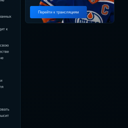
 не
Перейти к трансляциям
ранных
дит к
 свою
естве
не
ли
ля
овать
высит