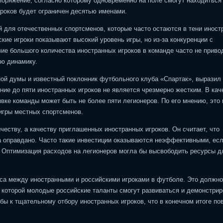
поряжение, согласно которому одновременно на поле смогут находиться
гроков будет ограничен десятью именами.
 для отечественных спортсменов, которые часто остаются в тени иност
ские игроки показывают высокий уровень игры, но из-за конкуренции с
ие большого количества иностранных игроков в команде часто не приво
ю динамику.
ой думы и известный поклонник футбольного клуба «Спартак», выразил
ие до пяти иностранных игроков не является чрезмерно жестким. В кач
явке команды может быть не более пяти легионеров. По его мнению, это 
игры местных спортсменов.
честву, а качеству приглашенных иностранных игроков. Он считает, что
а оправдано. Часто такие инвестиции оказываются неэффективными, ес
. Оптимизация расходов на легионеров могла бы высвободить ресурсы д
нса между иностранными и российскими игроками в футболе. Это должно
 которой молодые российские таланты смогут развиваться и демонстрир
бы к тщательному отбору иностранных игроков, что в конечном итоге по