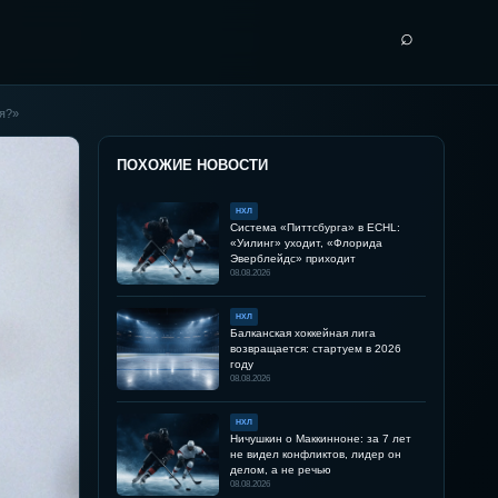
⌕
ея?»
ПОХОЖИЕ НОВОСТИ
НХЛ
Система «Питтсбурга» в ECHL:
«Уилинг» уходит, «Флорида
Эверблейдс» приходит
08.08.2026
НХЛ
Балканская хоккейная лига
возвращается: стартуем в 2026
году
08.08.2026
НХЛ
Ничушкин о Маккинноне: за 7 лет
не видел конфликтов, лидер он
делом, а не речью
08.08.2026