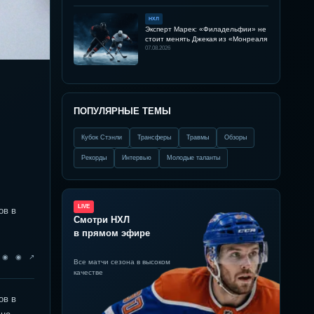
НХЛ
Эксперт Марек: «Филадельфии» не
стоит менять Джекая из «Монреаля
07.08.2026
ПОПУЛЯРНЫЕ ТЕМЫ
Кубок Стэнли
Трансферы
Травмы
Обзоры
Рекорды
Интервью
Молодые таланты
LIVE
ов в
Смотри НХЛ
в прямом эфире
◉ ◉ ◉ ↗
Все матчи сезона в высоком
качестве
ов в