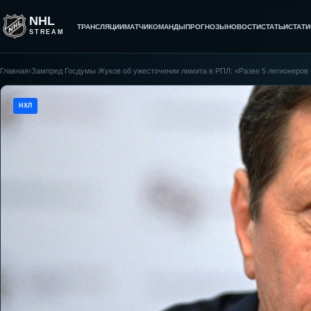
NHL
ТРАНСЛЯЦИИ
МАТЧИ
КОМАНДЫ
ПРОГНОЗЫ
НОВОСТИ
СТАТЬИ
СТАТИ
STREAM
Главная
›
Зампред Госдумы Жуков об ужесточении лимита в РПЛ: «Разве 5 легионеров –
НХЛ