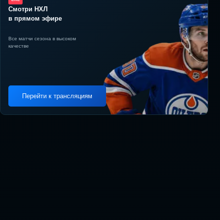
Смотри НХЛ
в прямом эфире
Все матчи сезона в высоком
качестве
Перейти к трансляциям