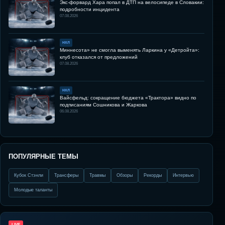
Экс-форвард Хара попал в ДТП на велосипеде в Словакии:
подробности инцидента
07.08.2026
НХЛ
Миннесота» не смогла выменять Ларкина у «Детройта»:
клуб отказался от предложений
07.08.2026
НХЛ
Вайсфельд: сокращение бюджета «Трактора» видно по
подписаниям Сошникова и Жаркова
06.08.2026
ПОПУЛЯРНЫЕ ТЕМЫ
Кубок Стэнли
Трансферы
Травмы
Обзоры
Рекорды
Интервью
Молодые таланты
LIVE