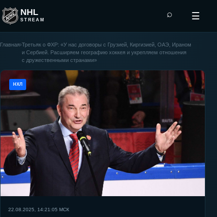
NHL
⌕
☰
STREAM
Главная
›
Третьяк о ФХР: «У нас договоры с Грузией, Киргизией, ОАЭ, Ираном
и Сербией. Расширяем географию хоккея и укрепляем отношения
с дружественными странами»
НХЛ
22.08.2025, 14:21:05
МСК