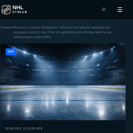
NHL
⌕
☰
STREAM
Главная
›
Фетисов о словах Клаудиньо: «Нельзя российское гражданство
раздавать просто так. Если это делается для обхода лимита, мы
обманываем сами себя»
НХЛ
26.08.2025, 20:21:05
МСК