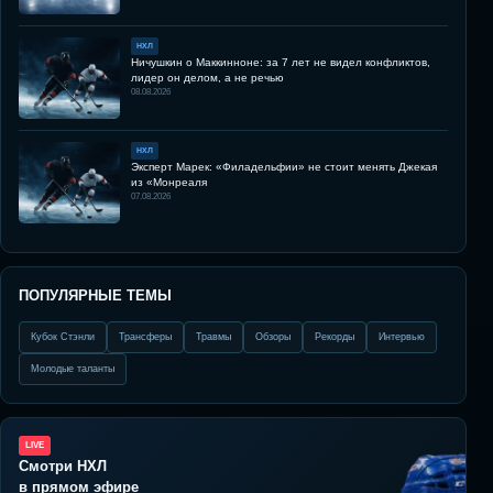
НХЛ
Ничушкин о Маккинноне: за 7 лет не видел конфликтов,
лидер он делом, а не речью
08.08.2026
НХЛ
Эксперт Марек: «Филадельфии» не стоит менять Джекая
из «Монреаля
07.08.2026
ПОПУЛЯРНЫЕ ТЕМЫ
Кубок Стэнли
Трансферы
Травмы
Обзоры
Рекорды
Интервью
Молодые таланты
LIVE
Смотри НХЛ
в прямом эфире