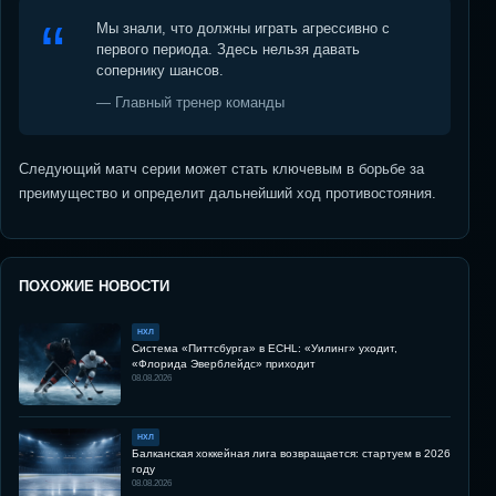
Мы знали, что должны играть агрессивно с
первого периода. Здесь нельзя давать
сопернику шансов.
— Главный тренер команды
Следующий матч серии может стать ключевым в борьбе за
преимущество и определит дальнейший ход противостояния.
ПОХОЖИЕ НОВОСТИ
НХЛ
Система «Питтсбурга» в ECHL: «Уилинг» уходит,
«Флорида Эверблейдс» приходит
08.08.2026
НХЛ
Балканская хоккейная лига возвращается: стартуем в 2026
году
08.08.2026