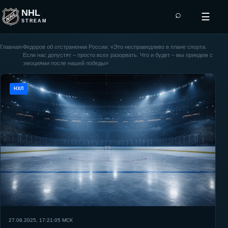
NHL
⌕
☰
STREAM
Главная
›
Федоров об отстранении России: «Это несправедливо в плане спорта.
Если нас допустят – просто всех разорвать. Что и будет – мы приедем с
эмоциями после нашей победы»
НХЛ
27.08.2025, 17:21:05
МСК