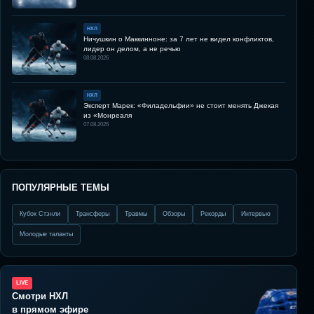
НХЛ
Ничушкин о Маккинноне: за 7 лет не видел конфликтов,
лидер он делом, а не речью
08.08.2026
НХЛ
Эксперт Марек: «Филадельфии» не стоит менять Джекая
из «Монреаля
07.08.2026
ПОПУЛЯРНЫЕ ТЕМЫ
Кубок Стэнли
Трансферы
Травмы
Обзоры
Рекорды
Интервью
Молодые таланты
LIVE
Смотри НХЛ
в прямом эфире